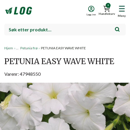
0
Handlekurv
Logg inn
Meny
Hjem
›
Petunia frø
›
PETUNIA EASY WAVE WHITE
PETUNIA EASY WAVE WHITE
Varenr: 47948550