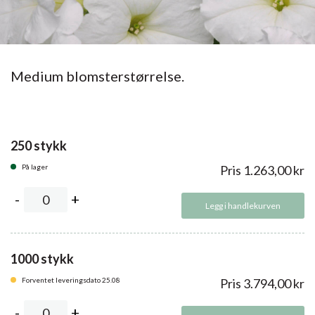
Medium blomsterstørrelse.
250 stykk
På lager
Pris
1.263,00
kr
Legg i handlekurven
1000 stykk
Forventet leveringsdato 25.08
Pris
3.794,00
kr