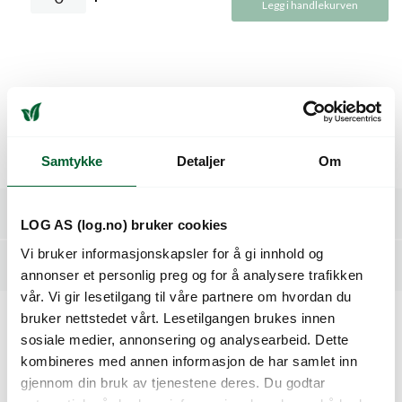
Legg i handlekurven
Beskrivelse
Ny forbedret frøformert superpetunia. God til både ampler
Samtykke
Detaljer
Om
og pottesalg.
Spesifikasjoner
LOG AS (log.no) bruker cookies
Vi bruker informasjonskapsler for å gi innhold og
Dyrkingsveiledning
annonser et personlig preg og for å analysere trafikken
vår. Vi gir lesetilgang til våre partnere om hvordan du
bruker nettstedet vårt. Lesetilgangen brukes innen
sosiale medier, annonsering og analysearbeid. Dette
Kunder så også på
kombineres med annen informasjon de har samlet inn
gjennom din bruk av tjenestene deres. Du godtar