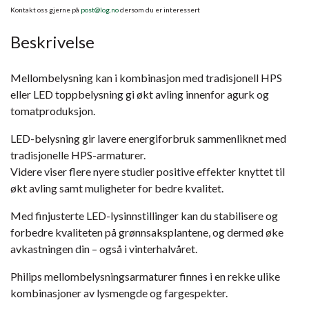
Kontakt oss gjerne på
post@log.no
dersom du er interessert
Beskrivelse
Mellombelysning kan i kombinasjon med tradisjonell HPS
eller LED toppbelysning gi økt avling innenfor agurk og
tomatproduksjon.
LED-belysning gir lavere energiforbruk sammenliknet med
tradisjonelle HPS-armaturer.
Videre viser flere nyere studier positive effekter knyttet til
økt avling samt muligheter for bedre kvalitet.
Med finjusterte LED-lysinnstillinger kan du stabilisere og
forbedre kvaliteten på grønnsaksplantene, og dermed øke
avkastningen din – også i vinterhalvåret.
Philips mellombelysningsarmaturer finnes i en rekke ulike
kombinasjoner av lysmengde og fargespekter.