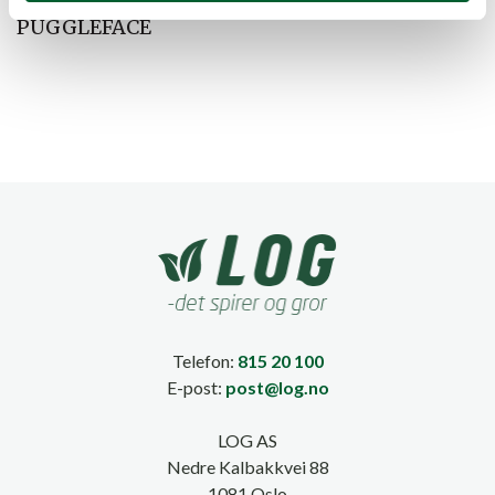
PHLOX CAPTAIN
PHLOX PALMYRA
PUGGLEFACE
Telefon:
815 20 100
E-post:
post@log.no
LOG AS
Nedre Kalbakkvei 88
1081 Oslo