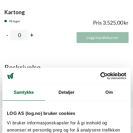
Kartong
På lager
Pris
3.525,00
kr
Legg i handlekurven
Beskrivelse
Pose for frukt- og grønt. 30my. Med luftehull.
Samtykke
Detaljer
Om
Spesifikasjoner
LOG AS (log.no) bruker cookies
Vi bruker informasjonskapsler for å gi innhold og
annonser et personlig preg og for å analysere trafikken