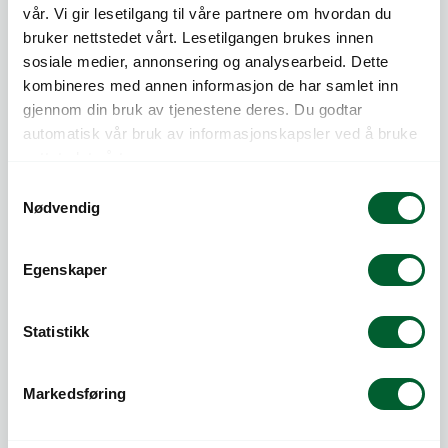
vår. Vi gir lesetilgang til våre partnere om hvordan du
bruker nettstedet vårt. Lesetilgangen brukes innen
sosiale medier, annonsering og analysearbeid. Dette
kombineres med annen informasjon de har samlet inn
gjennom din bruk av tjenestene deres. Du godtar
automatisk vår bruk av informasjonskapsler ved å bruke
Telefon:
815 20 100
nettstedet vårt.
E-post:
post@log.no
S
Nødvendig
LOG AS
a
Nedre Kalbakkvei 88
m
1081 Oslo
t
Egenskaper
Org.nr NO 983 473 997 MVA
y
Medlem av Grønt Punkt og Norsirk
k
k
Statistikk
e
v
Markedsføring
a
l