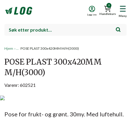
0
Handlekurv
Logg inn
Meny
Hjem
›
POSE PLAST 300x420MM M/H(3000)
POSE PLAST 300x420MM
M/H(3000)
Varenr: 602521
Pose for frukt- og grønt. 30my. Med luftehull.