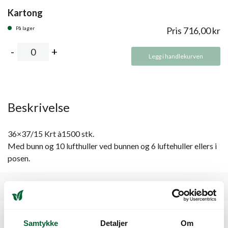
Kartong
På lager
Pris
716,00
kr
Legg i handlekurven
Beskrivelse
36×37/15 Krt à1500 stk.
Med bunn og 10 lufthuller ved bunnen og 6 luftehuller ellers i
posen.
Spesifikasjoner
Samtykke
Detaljer
Om