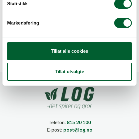
k
Statistikk
e
v
Markedsføring
a
POSE PLAST BLANK
POSE PLAST BLANK
l
37×47/14 (1,5K)
38X36/12 (2K)
g
Tillat alle cookies
Tillat utvalgte
Telefon:
815 20 100
E-post:
post@log.no