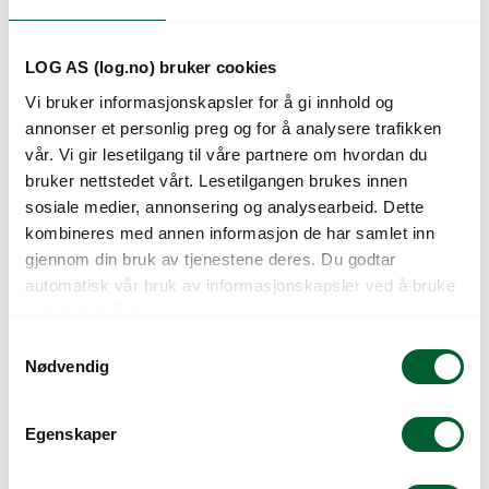
Kunder så også på
LOG AS (log.no) bruker cookies
Vi bruker informasjonskapsler for å gi innhold og
annonser et personlig preg og for å analysere trafikken
vår. Vi gir lesetilgang til våre partnere om hvordan du
bruker nettstedet vårt. Lesetilgangen brukes innen
sosiale medier, annonsering og analysearbeid. Dette
kombineres med annen informasjon de har samlet inn
gjennom din bruk av tjenestene deres. Du godtar
automatisk vår bruk av informasjonskapsler ved å bruke
POSE PLAST BLANK
POSE PLAST BLANK
36×30/12 (2K)
36×34/14 (2K)
nettstedet vårt.
S
Nødvendig
a
m
t
Egenskaper
y
k