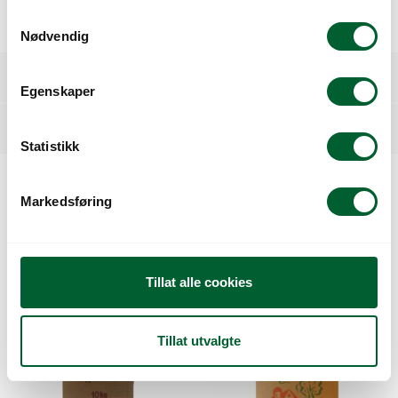
S
Kampion.
Nødvendig
a
m
Spesifikasjoner
t
Egenskaper
y
k
Relaterte produkter
k
Statistikk
e
v
Markedsføring
Kunder så også på
a
l
g
Tillat alle cookies
Tillat utvalgte