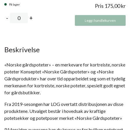
På lager
Pris
175,00
kr
Legg i handlekurven
Beskrivelse
«Norske gårdspoteter» – en merkevare for kortreiste, norske
poteter Konseptet «Norske Gårdspoteter» og «Norske
Gårdsprodukter» har over tid opparbeidet seg som et tydelig
merkenavn for kortreiste, norske poteter, spesielt godt egnet
for gårdsbutikker.
Fra 2019-sesongen har LOG overtatt distribusjonen av disse
produktene. Utvalget består i hovedsak av kraftige
potetsekker og potetposer merket «Norske Gårdspoteter»
På forsiden av posene kan du krysse av for hvilken potetsort