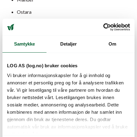
Ostara
Rutt
Snøgg
Samtykke
Detaljer
Om
Peik
Hamlet
LOG AS (log.no) bruker cookies
Astrix
Vi bruker informasjonskapsler for å gi innhold og
annonser et personlig preg og for å analysere trafikken
Redstar
vår. Vi gir lesetilgang til våre partnere om hvordan du
Juno
bruker nettstedet vårt. Lesetilgangen brukes innen
sosiale medier, annonsering og analysearbeid. Dette
Berber
kombineres med annen informasjon de har samlet inn
gjennom din bruk av tjenestene deres. Du godtar
Blå Kongo
automatisk vår bruk av informasjonskapsler ved å bruke
Gulløye
nettstedet vårt.