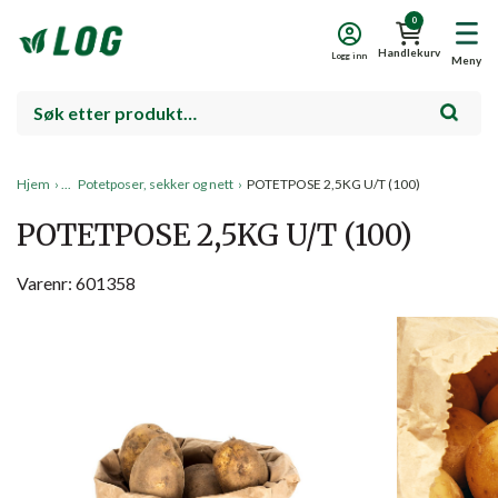
0
Handlekurv
Logg inn
Meny
Hjem
›
Potetposer, sekker og nett
›
POTETPOSE 2,5KG U/T (100)
POTETPOSE 2,5KG U/T (100)
Varenr: 601358