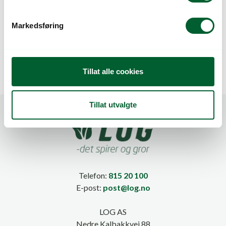
e
MED TRYKK
TRYKK
«NORSKE
«MATPOTETER»
v
Markedsføring
GÅRDSPOTETER»
a
(BUNT Á 100 stk)
l
g
Tillat alle cookies
Tillat utvalgte
Telefon:
815 20 100
E-post:
post@log.no
LOG AS
Nedre Kalbakkvei 88