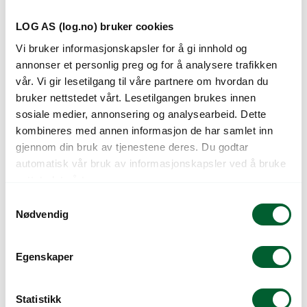
LOG AS (log.no) bruker cookies
Vi bruker informasjonskapsler for å gi innhold og
annonser et personlig preg og for å analysere trafikken
POTETPOSE 15 KG
POTETPOSE 2,5 KG
MED TRYKK (BUNT Á
MED TRYKK
vår. Vi gir lesetilgang til våre partnere om hvordan du
100 stk)
«NORSKE
bruker nettstedet vårt. Lesetilgangen brukes innen
GÅRDSPOTETER»
sosiale medier, annonsering og analysearbeid. Dette
(BUNT Á 100 stk)
kombineres med annen informasjon de har samlet inn
gjennom din bruk av tjenestene deres. Du godtar
automatisk vår bruk av informasjonskapsler ved å bruke
nettstedet vårt.
S
Nødvendig
a
m
t
Egenskaper
y
k
k
Statistikk
POTETPOSE 5 KG
POTETPOSE 5 KG,