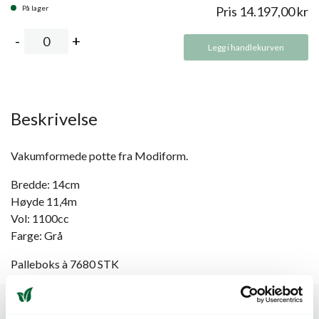
På lager
Pris
14.197,00
kr
Legg i handlekurven
Beskrivelse
Vakumformede potte fra Modiform.
Bredde: 14cm
Høyde 11,4m
Vol: 1100cc
Farge: Grå
Palleboks à 7680 STK
Spesifikasjoner