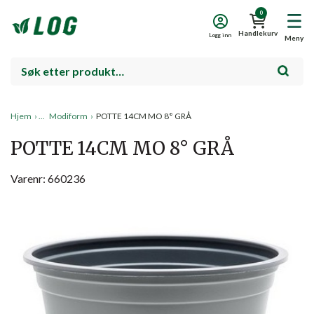
0
Handlekurv
Logg inn
Meny
Hjem
›
Modiform
›
POTTE 14CM MO 8° GRÅ
POTTE 14CM MO 8° GRÅ
Varenr: 660236