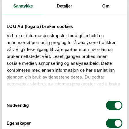
Samtykke
Detaljer
Om
Kunder så også på
LOG AS (log.no) bruker cookies
Vi bruker informasjonskapsler for å gi innhold og
annonser et personlig preg og for å analysere trafikken
vår. Vi gir lesetilgang til våre partnere om hvordan du
bruker nettstedet vårt. Lesetilgangen brukes innen
sosiale medier, annonsering og analysearbeid. Dette
kombineres med annen informasjon de har samlet inn
gjennom din bruk av tjenestene deres. Du godtar
automatisk vår bruk av informasjonskapsler ved å bruke
nettstedet vårt.
POTTE 12CM MO 8°
POTTE 13CM MO 8°
GRÅ
GRÅ
S
Nødvendig
a
m
t
Egenskaper
y