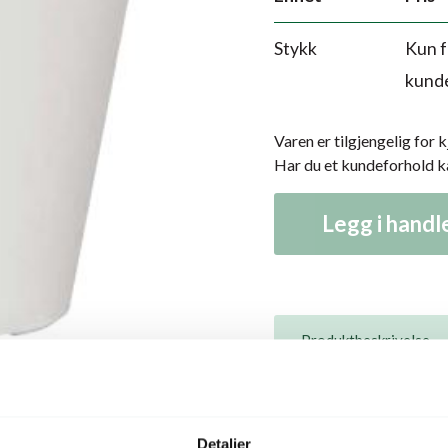
Stykk
Kun f
kund
Varen er tilgjengelig for 
Har du et kundeforhold 
Legg i hand
Produktbeskrivelse
Beskrivelse
Detaljer