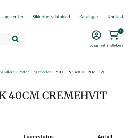
skapssenter
Sikkerhetsdatablad
Kataloger
Kontakt
0
Logg inn
Handlekurv
rhandlere
›
Potter
›
Plastpotter
›
POTTE E&K 40CM CREMEHVIT
K 40CM CREMEHVIT
Lagerstatus
Antall