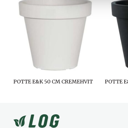
l
g
POTTE E&K 50 CM CREMEHVIT
POTTE E