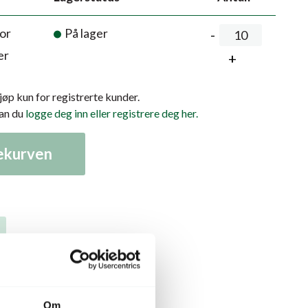
or
På lager
er
kjøp kun for registrerte kunder.
kan du
logge deg inn eller registrere deg her.
lekurven
Om