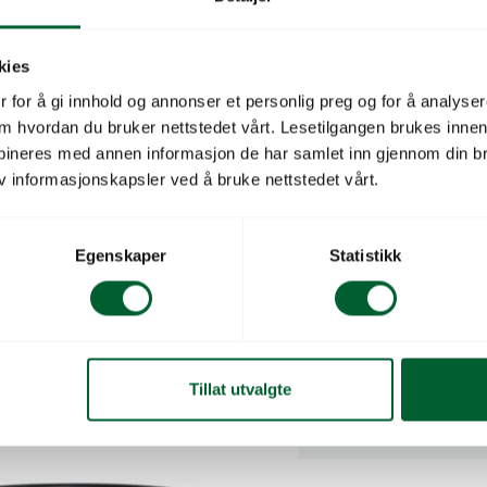
Solid kremhvit potte uten
kies
Ø39cm og høyde 35cm. J
 for å gi innhold og annonser et personlig preg og for å analysere
 om hvordan du bruker nettstedet vårt. Lesetilgangen brukes inne
Farge (plastvarer)
bineres med annen informasjon de har samlet inn gjennom din br
Salgsenhet
v informasjonskapsler ved å bruke nettstedet vårt.
EAN-Kode
Egenskaper
Statistikk
Leverandørs varenu
Leverandørnavn
Antall per salgsenhet
Tillat utvalgte
&K 40CM ANTRASITT
Selges i multipler av