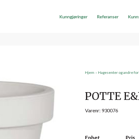
Kunngjøringer
Referanser
Kunn
Hjem
›
Hagesenter og andre fo
POTTE E&
Varenr: 930076
Enhet
Pris