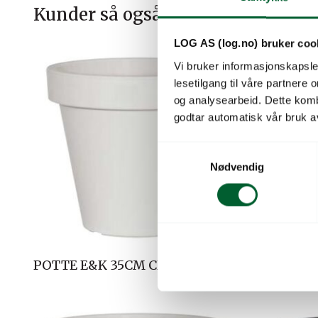
Kunder så også på
LOG AS (log.no) bruker coo
Vi bruker informasjonskapsler
lesetilgang til våre partnere
og analysearbeid. Dette kom
godtar automatisk vår bruk a
S
Nødvendig
a
m
t
y
k
k
POTTE E&K 35CM CREMEHVIT
POTTE E
e
v
a