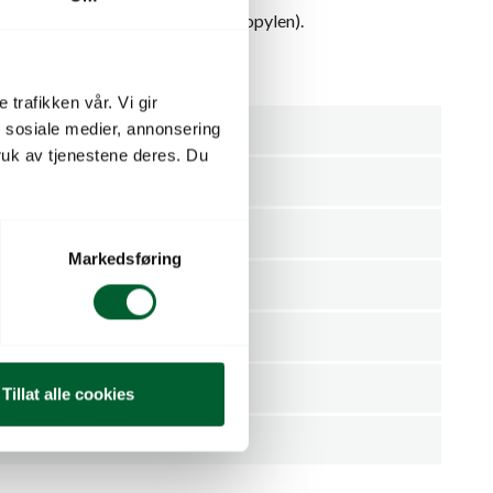
 dreneringshull i PP-plast (polypropylen).
ordvolum 24L
 trafikken vår. Vi gir
n sosiale medier, annonsering
Hvit
uk av tjenestene deres. Du
Stykk
4000150002806
Markedsføring
mmer
31004056
GELI GMBH
1
Tillat alle cookies
10