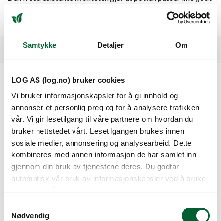
ute som inne gjennom hele sesongen. Leveres i fargen
antrasitt og finnes i størrelsene 30 og 40 cm.
Samtykke
Detaljer
Om
Spesifikasjoner
LOG AS (log.no) bruker cookies
Kunder så også på
Vi bruker informasjonskapsler for å gi innhold og
annonser et personlig preg og for å analysere trafikken
vår. Vi gir lesetilgang til våre partnere om hvordan du
bruker nettstedet vårt. Lesetilgangen brukes innen
sosiale medier, annonsering og analysearbeid. Dette
kombineres med annen informasjon de har samlet inn
gjennom din bruk av tjenestene deres. Du godtar
automatisk vår bruk av informasjonskapsler ved å bruke
nettstedet vårt.
S
Nødvendig
a
POTTE FLOW 40
POTTE GOBI 30 CM