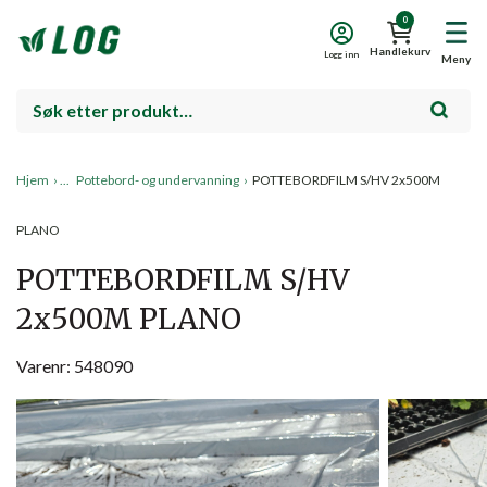
0
Handlekurv
Logg inn
Meny
Hjem
›
Pottebord- og undervanning
›
POTTEBORDFILM S/HV 2x500M
PLANO
POTTEBORDFILM S/HV
2x500M PLANO
Varenr: 548090