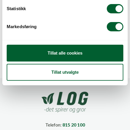
k
k
Statistikk
e
v
Markedsføring
a
l
POTTEBORDSFILM
POTTEBORDSFILM
g
GRÅ 1,85x300M
HVIT 2×300 M
Tillat alle cookies
Tillat utvalgte
Telefon:
815 20 100