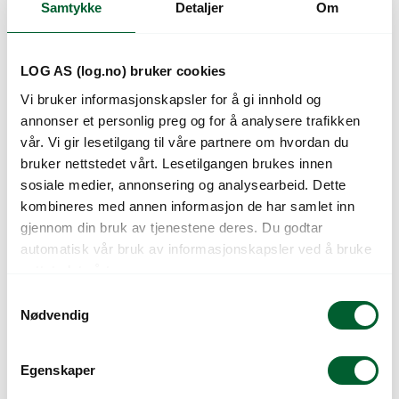
Samtykke
Detaljer
Om
Kunder så også på
LOG AS (log.no) bruker cookies
Vi bruker informasjonskapsler for å gi innhold og
annonser et personlig preg og for å analysere trafikken
vår. Vi gir lesetilgang til våre partnere om hvordan du
bruker nettstedet vårt. Lesetilgangen brukes innen
sosiale medier, annonsering og analysearbeid. Dette
kombineres med annen informasjon de har samlet inn
gjennom din bruk av tjenestene deres. Du godtar
automatisk vår bruk av informasjonskapsler ved å bruke
FIBERTEX PPR 433
FIBERTEX PPR 433
nettstedet vårt.
1,80 X 100 M
2,00 X 100 M
S
Nødvendig
a
m
t
Egenskaper
y