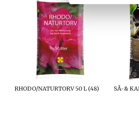
v
a
l
g
RHODO/NATURTORV 50 L (48)
SÅ-& KAK