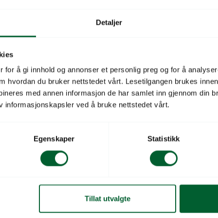
Produktbeskrivelse
Detaljer
Beskrivelse
kies
 for å gi innhold og annonser et personlig preg og for å analysere
Et bark i finere fraksjon.
 om hvordan du bruker nettstedet vårt. Lesetilgangen brukes inne
med fraksjon på 0 – 10 mm
bineres med annen informasjon de har samlet inn gjennom din br
plantene og hemmer ugres
v informasjonskapsler ved å bruke nettstedet vårt.
Utlagt i bed og rabatter 
Egenskaper
Statistikk
måte og hemmer ugresset 
Pyntebark er et rent natu
RV 80 L (36)
Antall sekker per pall
Tillat utvalgte
Bruksområde