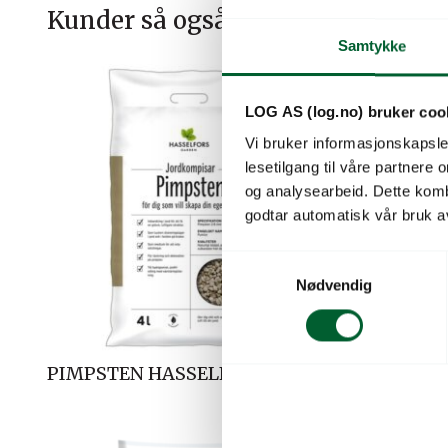
Kunder så også på
Samtykke
LOG AS (log.no) bruker coo
Vi bruker informasjonskapsler
lesetilgang til våre partnere
og analysearbeid. Dette kom
godtar automatisk vår bruk a
S
Nødvendig
a
m
t
y
PIMPSTEN HASSELFORS 4L
PLUGGTO
k
k
e