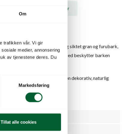
Dokumenter / Nedlastninger
Om
 trafikken vår. Vi gir
 Den er produsert av fersk, revet og siktet gran og furubark,
n sosiale medier, annonsering
. Et rent naturprodukt. Utlagt i bed beskytter barken
uk av tjenestene deres. Du
set i å vokse frem.
beskytter barken prydplanter på en dekorativ, naturlig
Markedsføring
i å vokse fram.
rprodukt.
48
Tillat alle cookies
Hage, Produksjon