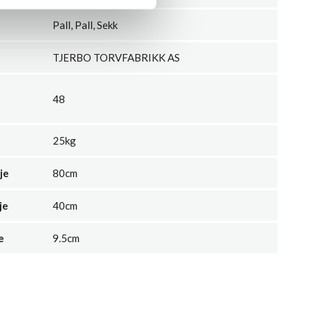
Pall, Pall, Sekk
TJERBO TORVFABRIKK AS
48
25kg
je
80cm
je
40cm
e
9.5cm