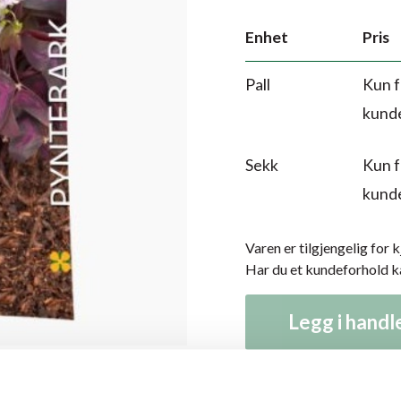
Enhet
Pris
Pall
Kun f
kund
Sekk
Kun f
kund
Varen er tilgjengelig for 
Har du et kundeforhold 
Legg i hand