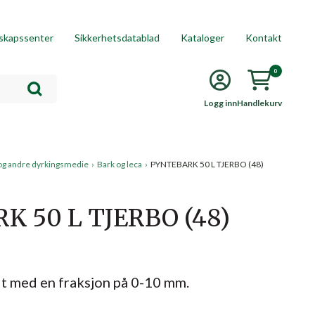
skapssenter
Sikkerhetsdatablad
Kataloger
Kontakt
0
Logg inn
Handlekurv
og andre dyrkingsmedie
›
Bark og leca
›
PYNTEBARK 50 L TJERBO (48)
 50 L TJERBO (48)
lt med en fraksjon på 0-10 mm.