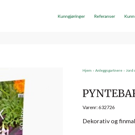
Kunngjøringer
Referanser
Kunn
Hjem
›
Anleggsgartnere
›
Jord 
PYNTEBARK
Varenr: 632726
Dekorativ og finma