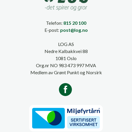
Telefon:
815 20 100
E-post:
post@log.no
LOG AS
Nedre Kalbakkvei 88
1081 Oslo
Org.nr NO 983 473 997 MVA
Medlem av Grønt Punkt og Norsirk