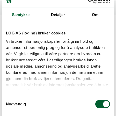
Relaterte produkter
Samtykke
Detaljer
Om
Kunder så også på
LOG AS (log.no) bruker cookies
Vi bruker informasjonskapsler for å gi innhold og
annonser et personlig preg og for å analysere trafikken
vår. Vi gir lesetilgang til våre partnere om hvordan du
bruker nettstedet vårt. Lesetilgangen brukes innen
sosiale medier, annonsering og analysearbeid. Dette
kombineres med annen informasjon de har samlet inn
gjennom din bruk av tjenestene deres. Du godtar
automatisk vår bruk av informasjonskapsler ved å bruke
nettstedet vårt.
POWER BLADE 822
POWER BLADE 822+
S
UTEN POWERPACK
ELSAKS
Nødvendig
a
m