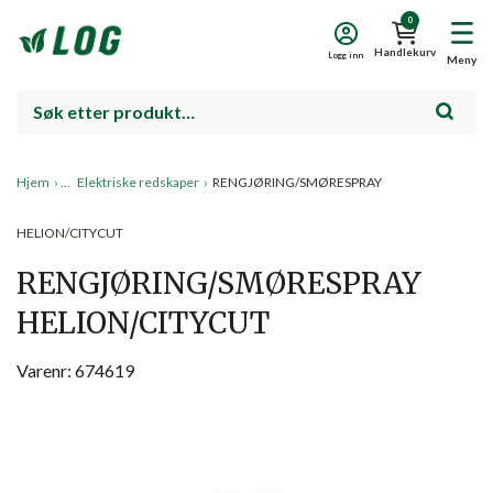
0
Handlekurv
Logg inn
Meny
Hjem
›
Elektriske redskaper
›
RENGJØRING/SMØRESPRAY
HELION/CITYCUT
RENGJØRING/SMØRESPRAY
HELION/CITYCUT
Varenr: 674619