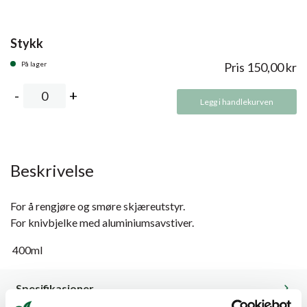
Stykk
På lager
Pris
150,00
kr
Legg i handlekurven
Beskrivelse
For å rengjøre og smøre skjæreutstyr.
For knivbjelke med aluminiumsavstiver.
400ml
Spesifikasjoner