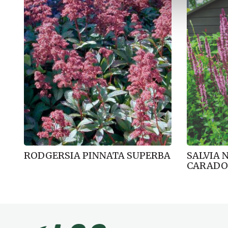
l
g
RODGERSIA PINNATA SUPERBA
SALVIA
CARADO