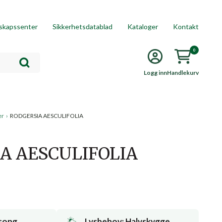
skapssenter
Sikkerhetsdatablad
Kataloger
Kontakt
0
Logg inn
Handlekurv
er
›
RODGERSIA AESCULIFOLIA
A AESCULIFOLIA
song
Lysbehov: Halvskygge