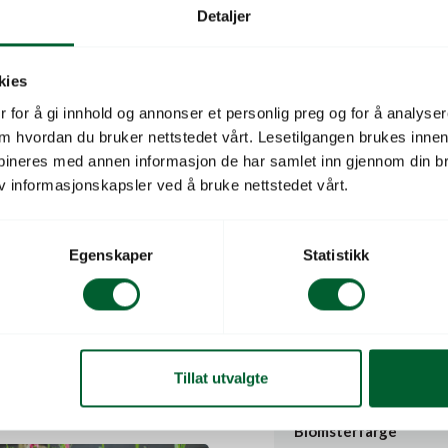
Plantehøyde
Detaljer
Radavstand
kies
Blomstringssesong
 for å gi innhold og annonser et personlig preg og for å analysere
 om hvordan du bruker nettstedet vårt. Lesetilgangen brukes inne
Blomstringsperiode
bineres med annen informasjon de har samlet inn gjennom din br
v informasjonskapsler ved å bruke nettstedet vårt.
Snittblomster
Lysbehov
Egenskaper
Statistikk
Duftende
Sortsserie
ANG. KING EDWARD VII
Tillat utvalgte
Underart
Blomsterfarge