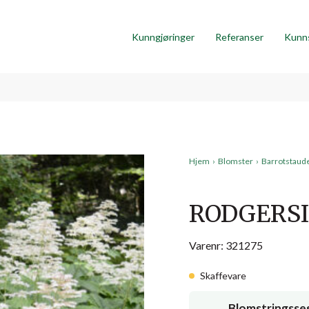
Kunngjøringer
Referanser
Kunn
Hjem
›
Blomster
›
Barrotstaud
RODGERSI
Varenr: 321275
Skaffevare
Blomstringsse