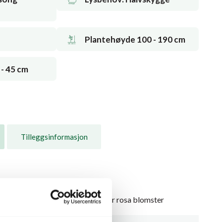
Plantehøyde 100 - 190 cm
- 45 cm
Tilleggsinformasjon
ttesmå, stjerneformede hvite eller rosa blomster