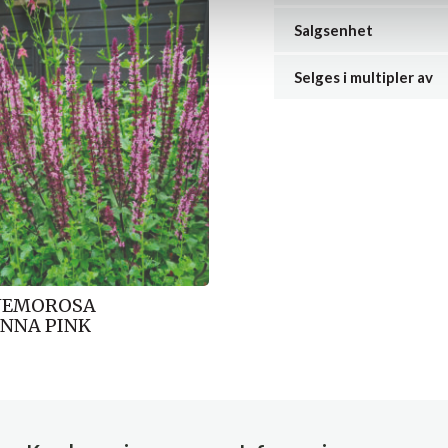
Salgsenhet
Selges i multipler av
 NEMOROSA
NNA PINK