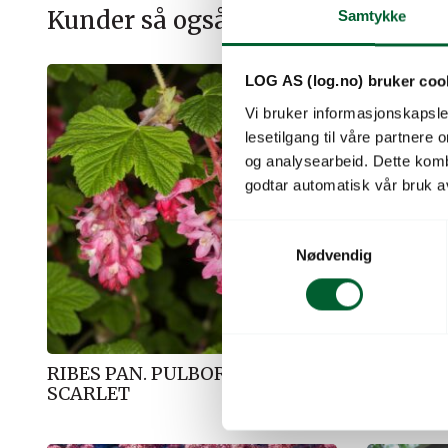
Kunder så også på
Samtykke
LOG AS (log.no) bruker coo
Vi bruker informasjonskapsler
lesetilgang til våre partnere
og analysearbeid. Dette kom
godtar automatisk vår bruk a
S
Nødvendig
a
m
t
y
k
RIBES PAN. PULBOROUGH
RIBES S
k
SCARLET
e
v
a