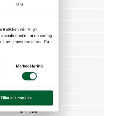
100
Om
45
Sommer
 trafikken vår. Vi gir
n sosiale medier, annonsering
Juli, Juni
uk av tjenestene deres. Du
Nei
Halvskygge, Sol
Markedsføring
Nei
Rodgersia
Tillat alle cookies
aesculifolia
Rosa, Hvit