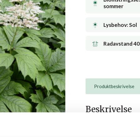
sommer
Lysbehov: Sol
Radavstand 40 
Produktbeskrivelse
Beskrivelse
Palmate blader og med bi