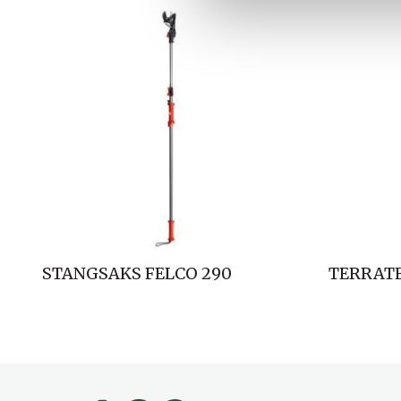
a
l
g
STANGSAKS FELCO 290
TERRAT