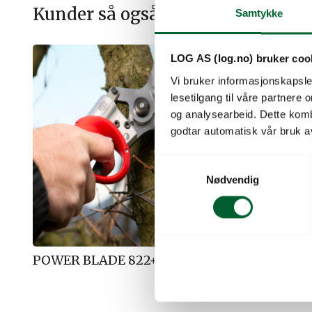
Kunder så også på
Samtykke
LOG AS (log.no) bruker coo
Vi bruker informasjonskapsler
lesetilgang til våre partnere
og analysearbeid. Dette kom
godtar automatisk vår bruk a
S
Nødvendig
a
m
t
y
k
POWER BLADE 822+ ELSAKS
RENGJØ
k
HELION/
e
v