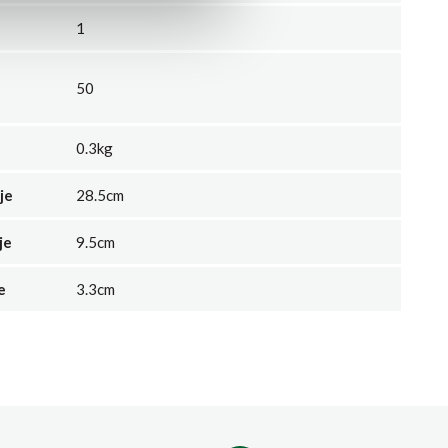
1
50
0.3kg
je
28.5cm
je
9.5cm
e
3.3cm