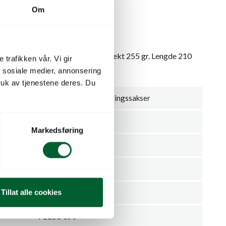
Om
 holdefunksjon. Cut and Hold. Vekt 255 gr. Lengde 210
 trafikken vår. Vi gir
mm.
n sosiale medier, annonsering
uk av tjenestene deres. Du
Trimmesakser, Beskjæringssakser
10
Markedsføring
Felco
Stykk
Tillat alle cookies
mmer
FELCO 100
FELCO S.A.