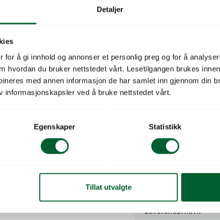
Detaljer
Beskrivelse
kies
Rose og blomstersaks med
 for å gi innhold og annonser et personlig preg og for å analysere
mm. Klippekapasitet 10 
 om hvordan du bruker nettstedet vårt. Lesetilgangen brukes inne
bineres med annen informasjon de har samlet inn gjennom din br
v informasjonskapsler ved å bruke nettstedet vårt.
Redskapstype
Klippekapasitet (mm)
Egenskaper
Statistikk
Redskapsmerke
Salgsenhet
RING/SMØRESPRAY
Tillat utvalgte
Leverandørs varenu
CITYCUT
Leverandørnavn