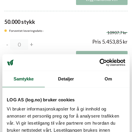
50.000 stykk
Forventet leveringsdato -
10907.7 kr
Pris
5.453,85
kr
Legg i handlekurven
Samtykke
Detaljer
Om
Beskrivelse
LOG AS (log.no) bruker cookies
Stor romano med god farge og jevne, pene hoder. Lukkede
nerver.
Vi bruker informasjonskapsler for å gi innhold og
Lukker hodet sent som gjør at den er sterkere mot bladrand.
annonser et personlig preg og for å analysere trafikken
Bl:29-39EU/1-9US/Nr:0/Pb/TBSV
vår. Vi gir lesetilgang til våre partnere om hvordan du
bruker nettstedet vårt. Lesetilgangen brukes innen