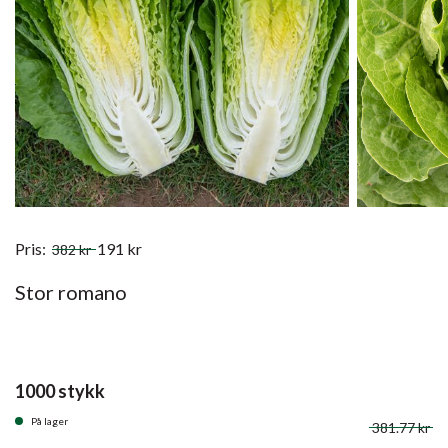
Pris:
191
kr
382
kr
Stor romano
1000 stykk
På lager
381.77 kr