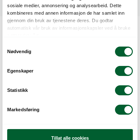
sosiale medier, annonsering og analysearbeid. Dette
Spesifikasjoner
kombineres med annen informasjon de har samlet inn
gjennom din bruk av tjenestene deres. Du godtar
automatisk vår bruk av informasjonskapsler ved å bruke
Kunder så også på
nettstedet vårt.
S
Nødvendig
a
Salg!
Salg!
m
t
Egenskaper
y
k
k
Statistikk
e
v
Markedsføring
a
REDDIK CRUNCHY
ROMANESCO WHITE
l
KING NORM.FRØ
GOLD PRES. UB.
g
Tillat alle cookies