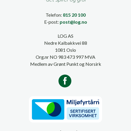
Telefon:
815 20 100
E-post:
post@log.no
LOG AS
Nedre Kalbakkvei 88
1081 Oslo
Org.nr NO 983 473 997 MVA
Medlem av Grønt Punkt og Norsirk