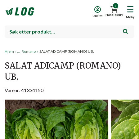
0
Handlekurv
Logg inn
Meny
Hjem
›
Romano
›
SALAT ADICAMP (ROMANO) UB.
SALAT ADICAMP (ROMANO)
UB.
Varenr: 41334150
Salg!