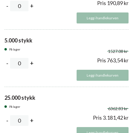
Pris
190,89
kr
Legg i handlekurven
5.000 stykk
På lager
1527.08 kr
Pris
763,54
kr
Legg i handlekurven
25.000 stykk
På lager
6362.83 kr
Pris
3.181,42
kr
Legg i handlekurven