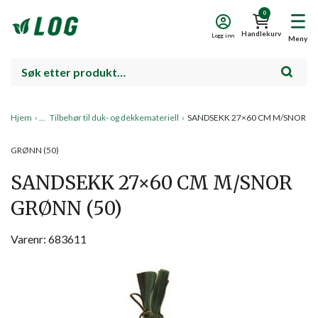
0
Handlekurv
Logg inn
Meny
Hjem
›
Tilbehør til duk- og dekkemateriell
›
SANDSEKK 27×60 CM M/SNOR
GRØNN (50)
SANDSEKK 27×60 CM M/SNOR
GRØNN (50)
Varenr: 683611