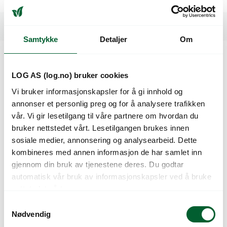
Spesifikasjoner
Samtykke
Detaljer
Om
Kunder så også på
LOG AS (log.no) bruker cookies
Vi bruker informasjonskapsler for å gi innhold og
annonser et personlig preg og for å analysere trafikken
vår. Vi gir lesetilgang til våre partnere om hvordan du
bruker nettstedet vårt. Lesetilgangen brukes innen
sosiale medier, annonsering og analysearbeid. Dette
kombineres med annen informasjon de har samlet inn
gjennom din bruk av tjenestene deres. Du godtar
automatisk vår bruk av informasjonskapsler ved å bruke
nettstedet vårt.
GRIPPLE TL-P1
GRIPPLE TL-P2
S
ANKERFESTE FOR
ANKERFESTE FOR
Nødvendig
a
DUK
DUK / BÅND, PK 150