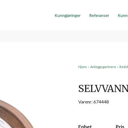
Kunngjøringer
Referanser
Kunn
Hjem
›
Anleggsgartnere
›
Reds
SELVVANN
Varenr: 674448
Enhet
Pris