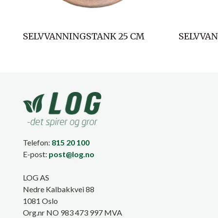
SELVVANNINGSTANK 25 CM
SELVVAN
Telefon:
815 20 100
E-post:
post@log.no
LOG AS
Nedre Kalbakkvei 88
1081 Oslo
Org.nr NO 983 473 997 MVA