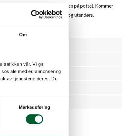
ter 35-50 cm (avhengig av koningen på potte). Kommer
gsrør. Kan brukes både innendørs og utendørs.
Om
1
ning
Selvvanningstanker
 trafikken vår. Vi gir
n sosiale medier, annonsering
ermål)
20
uk av tjenestene deres. Du
5
Stykk
Markedsføring