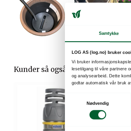
Samtykke
LOG AS (log.no) bruker coo
Vi bruker informasjonskapsler
Kunder så også på
lesetilgang til våre partnere
og analysearbeid. Dette kom
godtar automatisk vår bruk a
S
Nødvendig
a
m
t
y