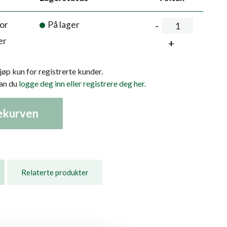
or
På lager
er
kjøp kun for registrerte kunder.
kan du
logge deg inn eller registrere deg her.
lekurven
Relaterte produkter