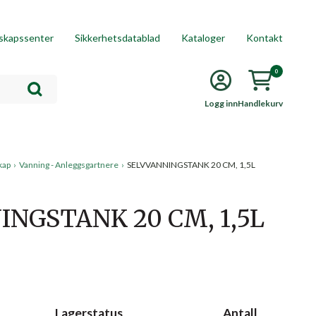
skapssenter
Sikkerhetsdatablad
Kataloger
Kontakt
0
Logg inn
Handlekurv
kap
›
Vanning - Anleggsgartnere
›
SELVVANNINGSTANK 20 CM, 1,5L
INGSTANK 20 CM, 1,5L
Lagerstatus
Antall