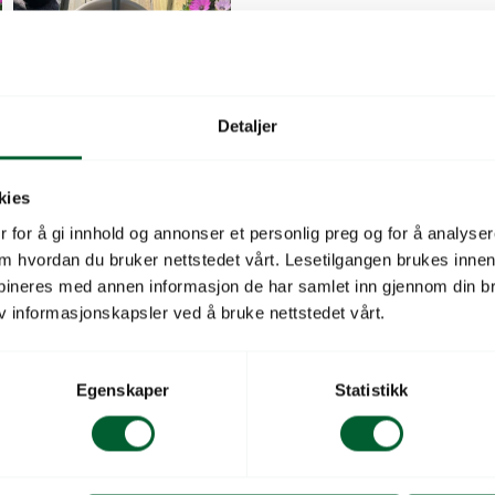
Passer potter med diame
med 35 cm langt påfyllin
1,5 liter vannreservoar
Detaljer
Vannvolum (liter)
kies
Bruksområde selvvan
 for å gi innhold og annonser et personlig preg og for å analysere
 om hvordan du bruker nettstedet vårt. Lesetilgangen brukes inne
Diameter (Ø) (cm, ytt
bineres med annen informasjon de har samlet inn gjennom din br
v informasjonskapsler ved å bruke nettstedet vårt.
Høyde (cm, yttermål)
Salgsenhet
Egenskaper
Statistikk