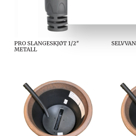
k
k
e
v
a
l
PRO SLANGESKJØT 1/2″
SELVVAN
g
METALL