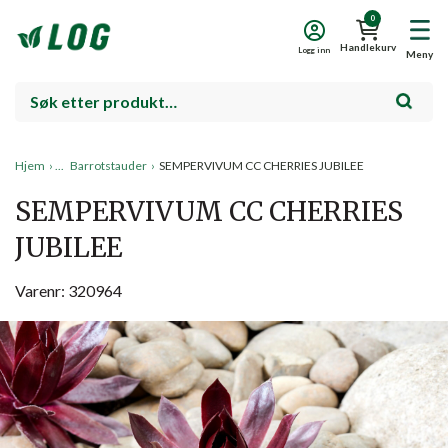
0
Handlekurv
Logg inn
Meny
Hjem
›
Barrotstauder
›
SEMPERVIVUM CC CHERRIES JUBILEE
SEMPERVIVUM CC CHERRIES
JUBILEE
Varenr: 320964