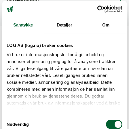
Spesifikasjoner
Tilleggsinformasjon
Samtykke
Detaljer
Om
Kunder så også på
LOG AS (log.no) bruker cookies
Vi bruker informasjonskapsler for å gi innhold og
annonser et personlig preg og for å analysere trafikken
vår. Vi gir lesetilgang til våre partnere om hvordan du
bruker nettstedet vårt. Lesetilgangen brukes innen
sosiale medier, annonsering og analysearbeid. Dette
kombineres med annen informasjon de har samlet inn
gjennom din bruk av tjenestene deres. Du godtar
automatisk vår bruk av informasjonskapsler ved å bruke
nettstedet vårt.
SEMPERVIVUM CC
SEMPERVIVUM CC
S
BERRY BLUES
BUTTERSCOTCH
Nødvendig
a