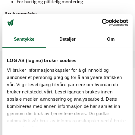
For hurtig og pålitelig montering
Bruksområde:
Skjøtestykke for høytrykk PE-rør i vanningssystemer hvor
det stilles krav til tett og robust tilkobling. Brukes typisk i
hovedlinjer og fordelingsnett i landbruk, parkdrift og
Samtykke
Detaljer
Om
anleggsgartnerbransjen.
Spesifikasjoner
LOG AS (log.no) bruker cookies
Vi bruker informasjonskapsler for å gi innhold og
annonser et personlig preg og for å analysere trafikken
vår. Vi gir lesetilgang til våre partnere om hvordan du
Kunder så også på
bruker nettstedet vårt. Lesetilgangen brukes innen
sosiale medier, annonsering og analysearbeid. Dette
kombineres med annen informasjon de har samlet inn
gjennom din bruk av tjenestene deres. Du godtar
automatisk vår bruk av informasjonskapsler ved å bruke
nettstedet vårt.