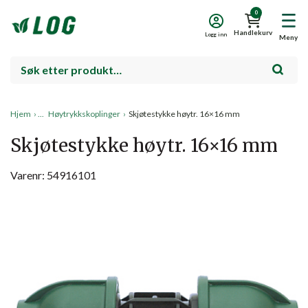
0
Handlekurv
Logg inn
Meny
Hjem
›
Høytrykkskoplinger
›
Skjøtestykke høytr. 16×16 mm
Skjøtestykke høytr. 16×16 mm
Varenr: 54916101