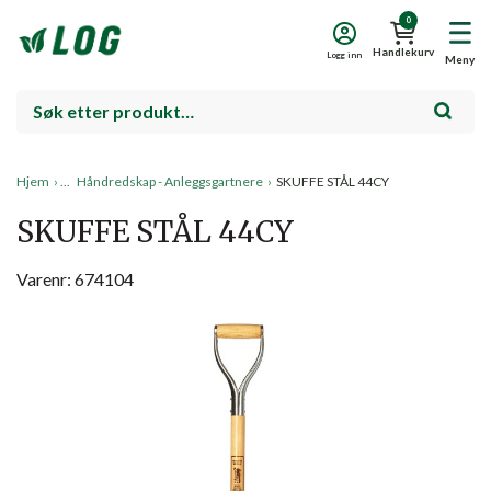
0
Handlekurv
Logg inn
Meny
Hjem
›
Håndredskap - Anleggsgartnere
›
SKUFFE STÅL 44CY
SKUFFE STÅL 44CY
Varenr: 674104