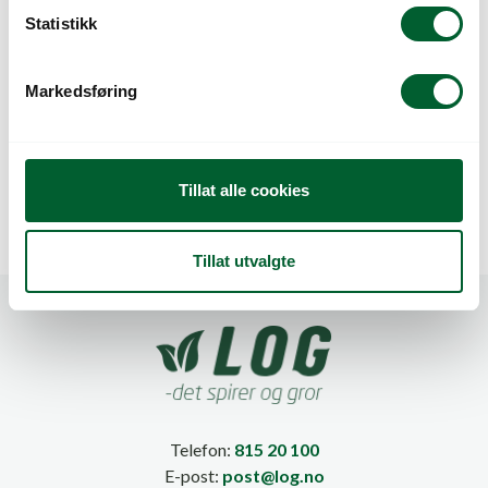
k
Statistikk
e
v
Markedsføring
a
l
SPADE ANLEGG
SPADE EXTREM
1195MM
HØRBY
g
Tillat alle cookies
Tillat utvalgte
Telefon:
815 20 100
E-post:
post@log.no