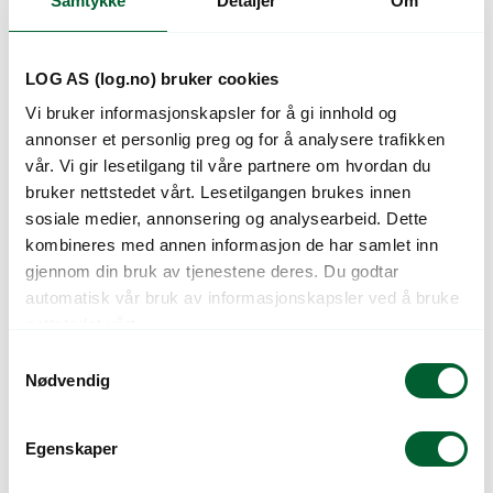
Samtykke
Detaljer
Om
Kunder så også på
LOG AS (log.no) bruker cookies
Vi bruker informasjonskapsler for å gi innhold og
annonser et personlig preg og for å analysere trafikken
vår. Vi gir lesetilgang til våre partnere om hvordan du
bruker nettstedet vårt. Lesetilgangen brukes innen
sosiale medier, annonsering og analysearbeid. Dette
kombineres med annen informasjon de har samlet inn
gjennom din bruk av tjenestene deres. Du godtar
automatisk vår bruk av informasjonskapsler ved å bruke
SKAFT 24X1500 MM
SKUFFE STÅL
nettstedet vårt.
ULAKKERT
1300MM
S
Nødvendig
a
m
t
Egenskaper
y
k