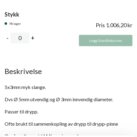
Stykk
På lager
Pris
1.006,20
kr
Legg i handlekurven
Beskrivelse
5x3mm myk slange.
Dvs Ø 5mm utvendig og Ø 3mm innvendig diameter.
Passer til drypp.
Ofte brukt til sammenkopling av drypp til drypp-pinne
Også godt egnet til Micropipes-anlegg.