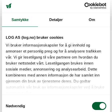
Rull á 400 meter
Samtykke
Detaljer
Om
Spesifikasjoner
LOG AS (log.no) bruker cookies
Kunder så også på
Vi bruker informasjonskapsler for å gi innhold og
annonser et personlig preg og for å analysere trafikken
vår. Vi gir lesetilgang til våre partnere om hvordan du
bruker nettstedet vårt. Lesetilgangen brukes innen
sosiale medier, annonsering og analysearbeid. Dette
kombineres med annen informasjon de har samlet inn
gjennom din bruk av tjenestene deres. Du godtar
automatisk vår bruk av informasjonskapsler ved å bruke
nettstedet vårt.
S
Nødvendig
a
Skjøtestykke
Slange 5x3mm 400m