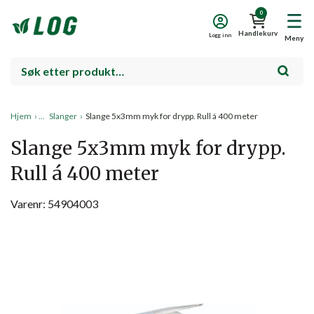
0
Handlekurv
Logg inn
Meny
Hjem
›
Slanger
›
Slange 5x3mm myk for drypp. Rull á 400 meter
Slange 5x3mm myk for drypp.
Rull á 400 meter
Varenr: 54904003