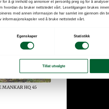
Antall dyser: 2
 for å gi innhold og annonser et personlig preg og for å analysere
Dosering: Hjuldriven pu
 om hvordan du bruker nettstedet vårt. Lesetilgangen brukes inne
bineres med annen informasjon de har samlet inn gjennom din br
Beholderkapasitet: 1 lite
v informasjonskapsler ved å bruke nettstedet vårt.
Dekningsområde: opptil 
Batteritid: 8 timer
Egenskaper
Statistikk
Vekt: 24 kg
Tillat utvalgte
E MANKAR HQ 45