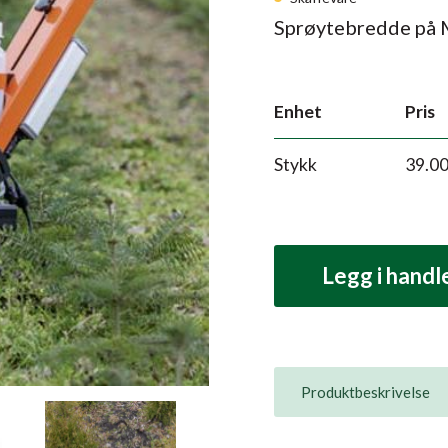
Sprøytebredde på 
Enhet
Pris
Stykk
39.0
Legg i hand
Produktbeskrivelse