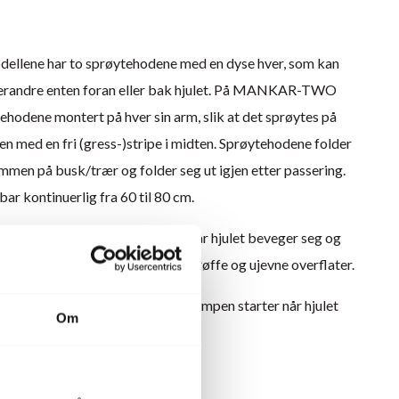
ene har to sprøytehodene med en dyse hver, som kan
verandre enten foran eller bak hjulet. På MANKAR-TWO
ehodene montert på hver sin arm, slik at det sprøytes på
en med en fri (gress-)stripe i midten. Sprøytehodene folder
men på busk/trær og folder seg ut igjen etter passering.
ar kontinuerlig fra 60 til 80 cm.
rt med en pumpe som starter når hjulet beveger seg og
lle, hjulet er meget godt tilpasset røffe og ujevne overflater.
kker er areal opptil 10.000 m2, pumpen starter når hjulet
Om
 hjulet står stille.