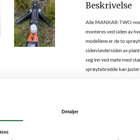
Beskrivelse
Alle MANKAR-TWO-modell
monteres ved siden av h
modellene er de to sprøyt
siden/undersiden av plant
seg inn ved møte med stam
sprøytebredde kan justerb
MANKAR 80 FLEX er utsty
stopper når hjulet står sti
1 liter med konsentrat de
Detaljer
beveger seg og stopper når
Tekniske data:
kies