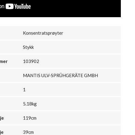
Konsentratsprøyter
Stykk
mmer
103902
MANTIS ULV-SPRÜHGERÄTE GMBH
1
5.18kg
je
119cm
je
39cm