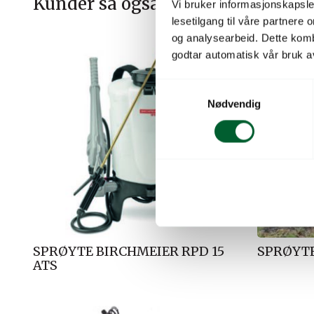
Kunder så også på
Vi bruker informasjonskapsler
lesetilgang til våre partnere
og analysearbeid. Dette kom
godtar automatisk vår bruk a
S
Nødvendig
a
m
t
y
k
k
e
v
a
SPRØYTE BIRCHMEIER RPD 15
SPRØYT
l
ATS
g