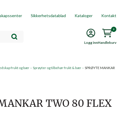
skapssenter
Sikkerhetsdatablad
Kataloger
Kontakt
0
Logg inn
Handlekurv
edskap frukt og bær
›
Sprøyter og tilbehør frukt & bær
›
SPRØYTE MANKAR
MANKAR TWO 80 FLEX