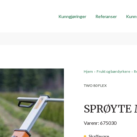
Kunngjøringer
Referanser
Kunn
Hjem
›
Frukt og bærdyrkere
›
R
TWO 80 FLEX
SPRØYTE 
Varenr: 675030
Skaffevare