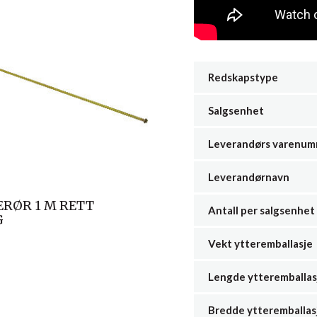
Redskapstype
Salgsenhet
Leverandørs varenu
Leverandørnavn
RØR 1 M RETT
Antall per salgsenhet
G
Vekt ytteremballasje
Lengde ytteremballas
Bredde ytteremballas