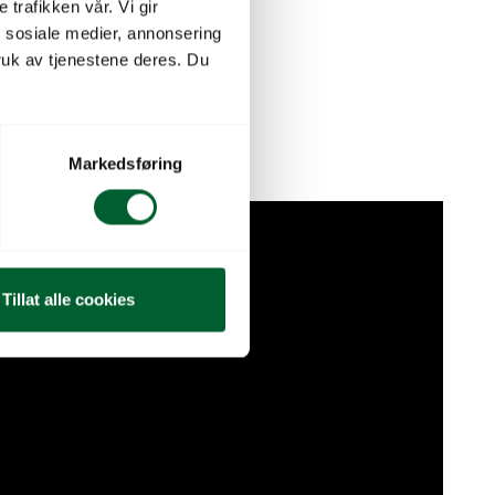
 trafikken vår. Vi gir
mpe
n sosiale medier, annonsering
uk av tjenestene deres. Du
r
1 ha
Markedsføring
Tillat alle cookies