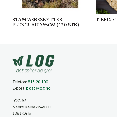
STAMMEBESKYTTER
TIEFIX C
FLEXGUARD 55CM (120 STK)
Telefon:
815 20 100
E-post:
post@log.no
LOG AS
Nedre Kalbakkvei 88
1081 Oslo