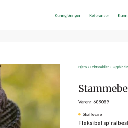
Kunngjøringer
Referanser
Kunn
Hjem
›
Driftsmidler
›
Oppbindin
Stammebes
Varenr: 689089
Skaffevare
Fleksibel spiralbes