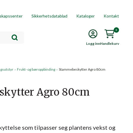
skapssenter
Sikkerhetsdatablad
Kataloger
Kontakt
0
Logg inn
Handlekurv
gsutstyr
›
Frukt- og bæroppbinding
›
Stammebeskytter Agro 80cm
kytter Agro 80cm
kyttelse som tilpasser seg plantens vekst og