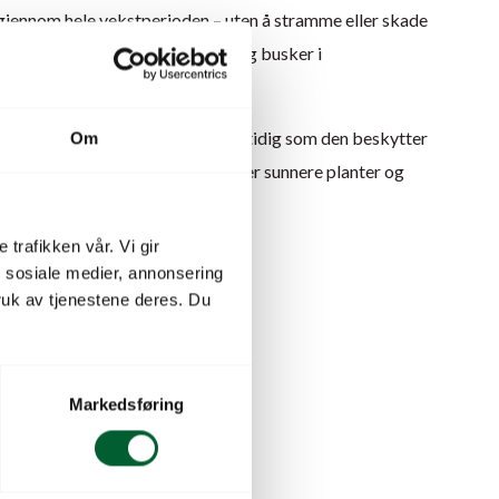
 gjennom hele vekstperioden – uten å stramme eller skade
pesielt godt egnet for unge trær og busker i
d ventilasjon rundt stammen, samtidig som den beskytter
Om
gnagere og sprøyting. Resultatet er sunnere planter og
r i vekstsesongen.
 trafikken vår. Vi gir
n sosiale medier, annonsering
uk av tjenestene deres. Du
ing rundt stammen
vekst (utvider seg over tid)
Markedsføring
 og sprøyteskader
m nettingstruktur