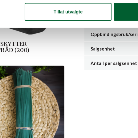
Enkel og rask monteri
Tillat utvalgte
Egnet for trær og busk
Oppbindingsbruk/ser
ESKYTTER
Salgsenhet
RÅD (200)
Antall per salgsenhet