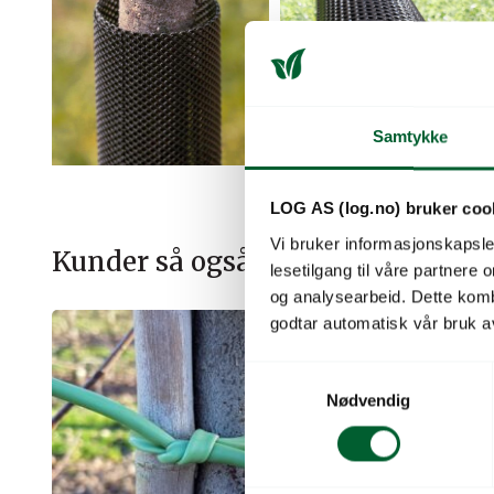
Samtykke
LOG AS (log.no) bruker coo
Vi bruker informasjonskapsler
Kunder så også på
lesetilgang til våre partnere
og analysearbeid. Dette kom
godtar automatisk vår bruk a
S
Nødvendig
a
m
t
y