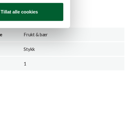
ng
Tillat alle cookies
er i etableringsfasen
ie
Frukt & bær
Stykk
1