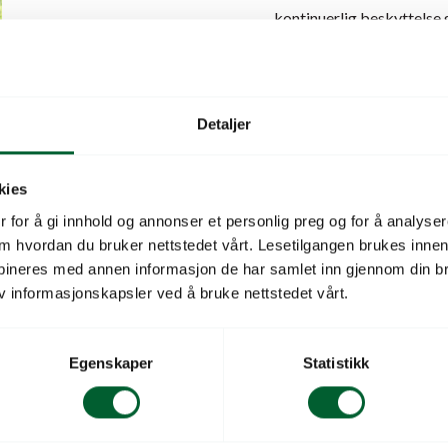
kontinuerlig beskyttelse
planten. Dette gjør den s
etableringsfasen.
Nettingstrukturen gir go
Detaljer
effektivt mot skader fra 
redusert risiko for skade
kies
 for å gi innhold og annonser et personlig preg og for å analysere
Viktige egenskaper
 om hvordan du bruker nettstedet vårt. Lesetilgangen brukes inne
bineres med annen informasjon de har samlet inn gjennom din br
Automatisk spiralform
v informasjonskapsler ved å bruke nettstedet vårt.
Tilpasser seg plantens 
Egenskaper
Statistikk
Beskytter mot gnagere
God ventilasjon gjenno