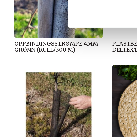
k
k
e
v
a
l
OPPBINDINGSSTRØMPE 4MM
PLASTB
g
GRØNN (RULL/300 M)
DELTEXT