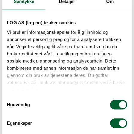
Samtykke
Detaljer
Om
Kunder så også på
LOG AS (log.no) bruker cookies
Vi bruker informasjonskapsler for å gi innhold og
annonser et personlig preg og for å analysere trafikken
vår. Vi gir lesetilgang til våre partnere om hvordan du
bruker nettstedet vårt. Lesetilgangen brukes innen
sosiale medier, annonsering og analysearbeid. Dette
kombineres med annen informasjon de har samlet inn
gjennom din bruk av tjenestene deres. Du godtar
STREKKF.
STREKKF. HAND
automatisk vår bruk av informasjonskapsler ved å bruke
FLOWALITE
45CMx300Mx17MY(6)
nettstedet vårt.
0,41x4500M MASKIN
S
Nødvendig
a
m
t
Egenskaper
y