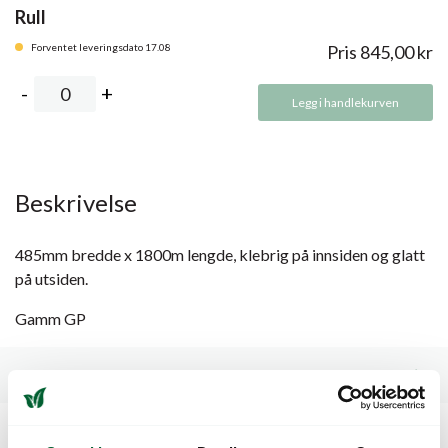
Rull
Forventet leveringsdato 17.08
Pris
845,00
kr
Legg i handlekurven
Beskrivelse
485mm bredde x 1800m lengde, klebrig på innsiden og glatt
på utsiden.
Gamm GP
Spesifikasjoner