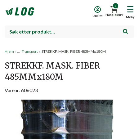
0
Handlekurv
Logg inn
Meny
Hjem
›
Transport
›
STREKKF. MASK. FIBER 485MMx180M
STREKKF. MASK. FIBER
485MMx180M
Varenr: 606023