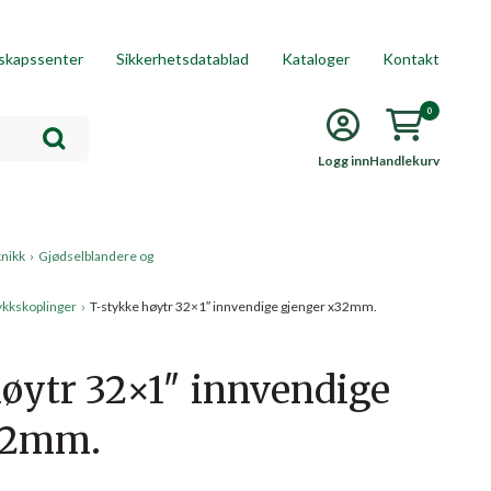
skapssenter
Sikkerhetsdatablad
Kataloger
Kontakt
0
Logg inn
Handlekurv
knikk
›
Gjødselblandere og
kkskoplinger
›
T-stykke høytr 32×1″ innvendige gjenger x32mm.
øytr 32×1″ innvendige
32mm.