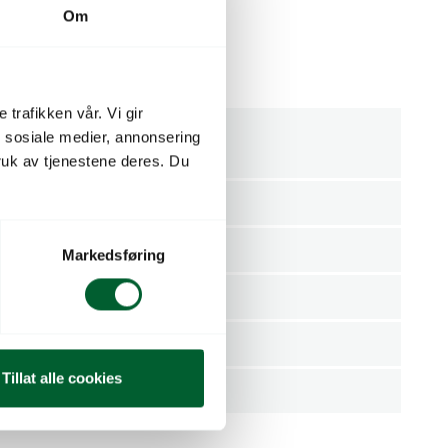
Om
 trafikken vår. Vi gir
n sosiale medier, annonsering
Høytrykkskoplinger
uk av tjenestene deres. Du
gjenger
1"
kobling
Innvendig
Markedsføring
nsjon
32mm
Stykk
Tillat alle cookies
Irritec