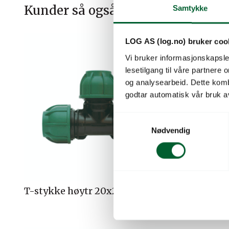
Kunder så også på
Samtykke
LOG AS (log.no) bruker coo
Vi bruker informasjonskapsler
lesetilgang til våre partnere
og analysearbeid. Dette kom
godtar automatisk vår bruk a
S
Nødvendig
a
m
t
y
k
T-stykke høytr 20x20x20mm
T-stykke
k
innv.gj
e
v
a