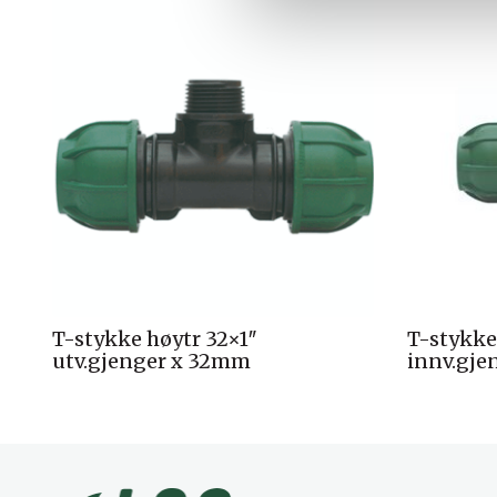
l
g
T-stykke høytr 32×1″
T-stykke 
utv.gjenger x 32mm
innv.gje