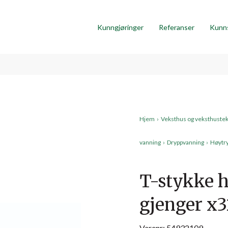
Kunngjøringer
Referanser
Kunn
Hjem
›
Veksthus og veksthuste
vanning
›
Dryppvanning
›
Høytry
T-stykke h
gjenger x
Varenr: 54932109