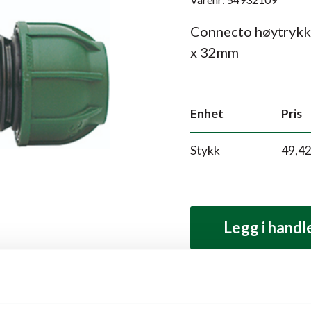
Connecto høytrykk 
x 32mm
Enhet
Pris
Stykk
49,4
Legg i hand
Produktbeskrivelse