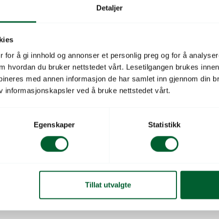
Detaljer
Beskrivelse
kies
 for å gi innhold og annonser et personlig preg og for å analysere
Attributt
 om hvordan du bruker nettstedet vårt. Lesetilgangen brukes inne
Dryppvanningstype
bineres med annen informasjon de har samlet inn gjennom din br
v informasjonskapsler ved å bruke nettstedet vårt.
Attributt Dimensjon 
Attributt for Gjenge
Egenskaper
Statistikk
Attributt Slangedime
Salgsenhet
 høytr 20×3/4″
Tillat utvalgte
Leverandørnavn
enger x 20mm