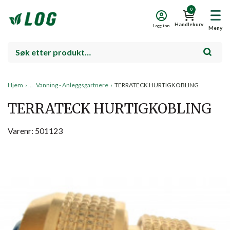
0
Handlekurv
Logg inn
Meny
Hjem
›
Vanning - Anleggsgartnere
›
TERRATECK HURTIGKOBLING
TERRATECK HURTIGKOBLING
Varenr: 501123