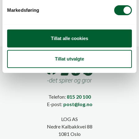
HURTIGKOBLING
HURTIGKOBLING
v
Markedsføring
HANN 1/2″
HANN 3/4″
a
l
g
Tillat alle cookies
Tillat utvalgte
Telefon:
815 20 100
E-post:
post@log.no
LOG AS
Nedre Kalbakkvei 88
1081 Oslo