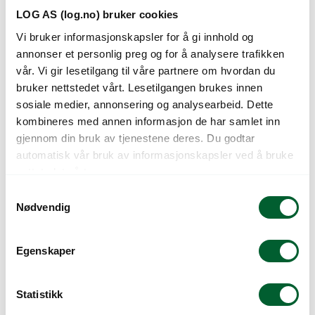
LOG AS (log.no) bruker cookies
Vi bruker informasjonskapsler for å gi innhold og
annonser et personlig preg og for å analysere trafikken
vår. Vi gir lesetilgang til våre partnere om hvordan du
bruker nettstedet vårt. Lesetilgangen brukes innen
sosiale medier, annonsering og analysearbeid. Dette
TERRATECK
TERRATECK
kombineres med annen informasjon de har samlet inn
HØSTEPOSE SIDE
HØSTESAKS
gjennom din bruk av tjenestene deres. Du godtar
automatisk vår bruk av informasjonskapsler ved å bruke
nettstedet vårt.
S
Nødvendig
a
m
t
Egenskaper
y
k
k
Statistikk
e
TERRATECK
TERRATECK