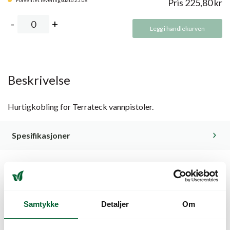
Forventet leveringsdato 25.08
Pris
225,80
kr
Legg i handlekurven
Beskrivelse
Hurtigkobling for Terrateck vannpistoler.
Spesifikasjoner
Kunder så også på
Samtykke
Detaljer
Om