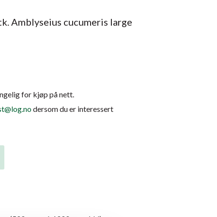
tk. Amblyseius cucumeris large
ngelig for kjøp på nett.
st@log.no
dersom du er interessert