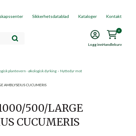
skapssenter
Sikkerhetsdatablad
Kataloger
Kontakt
0
Logg inn
Handlekurv
ogisk plantevern - økologisk dyrking
›
Nyttedyr mot
GE AMBLYSEIUS CUCUMERIS
1000/500/LARGE
IUS CUCUMERIS