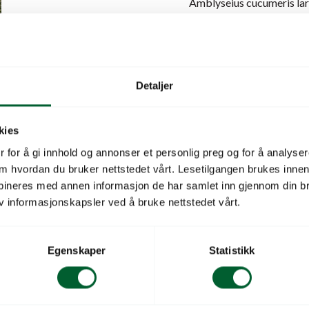
Amblyseius cucumeris lar
Forebyggende brukes det 
Ved lett bekjemping bruk
1 poser/m2 hver 4. uke.
I høye kulturer henges po
Detaljer
kulturer kan posene legge
kies
Omkostninger for frakt ti
 for å gi innhold og annonser et personlig preg og for å analysere
omkostninger for frakt in
 om hvordan du bruker nettstedet vårt. Lesetilgangen brukes inne
bineres med annen informasjon de har samlet inn gjennom din br
Skadedyr/bruk
v informasjonskapsler ved å bruke nettstedet vårt.
Salgsenhet
Egenskaper
Statistikk
Leverandørs varenu
Leverandørnavn