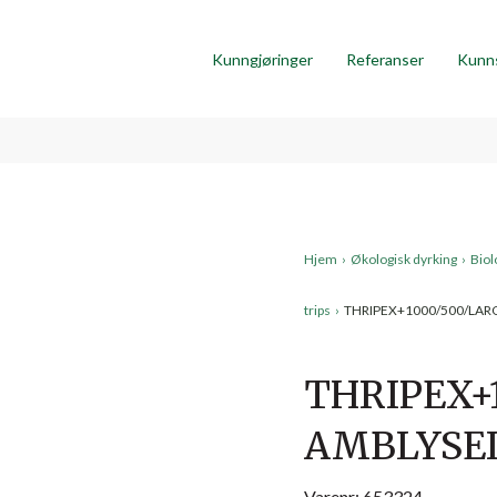
Kunngjøringer
Referanser
Kunn
Hjem
›
Økologisk dyrking
›
Biol
trips
›
THRIPEX+1000/500/LAR
THRIPEX+
AMBLYSE
Varenr: 653324