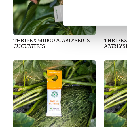
k
k
e
v
a
l
THRIPEX 50.000 AMBLYSEIUS
THRIPEX
g
CUCUMERIS
AMBLYS