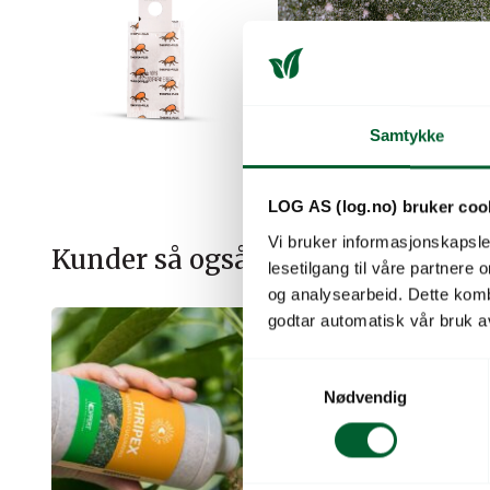
Samtykke
LOG AS (log.no) bruker coo
Vi bruker informasjonskapsler
Kunder så også på
lesetilgang til våre partnere
og analysearbeid. Dette kom
godtar automatisk vår bruk a
S
Nødvendig
a
m
t
y