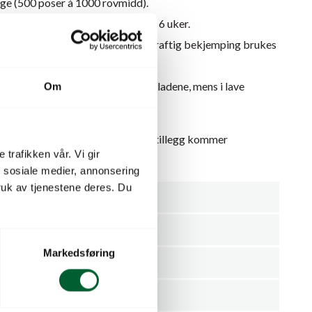
ge (500 poser à 1000 rovmidd).
0,4 poser/m2 med et intervall på 6 uker.
es 0,4poser/m2 hver 5.uke, ved kraftig bekjemping brukes
sene opp nederst på de infiserte bladene, mens i lave
Om
s på plantene.
l Norge belastes med selvkost. I tillegg kommer
 trafikken vår. Vi gir
nenlands.
n sosiale medier, annonsering
uk av tjenestene deres. Du
Mot trips
Pakning
Markedsføring
mmer
03710
KOPPERT B.V.