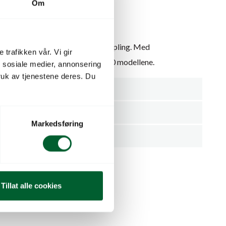
Om
 hagepumper og vannverk. 1″ tilkopling. Med
 trafikken vår. Vi gir
er i enden. Passer til JPV 600-1500 modellene.
n sosiale medier, annonsering
uk av tjenestene deres. Du
Tilbehør Pumper
1"
Markedsføring
Stykk
Tillat alle cookies