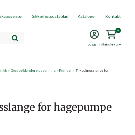
skapssenter
Sikkerhetsdatablad
Kataloger
Kontakt
0
Logg inn
Handlekurv
knikk
›
Gjødselblandere og vanning
›
Pumper
›
Tilkoplingsslange for
gsslange for hagepumpe