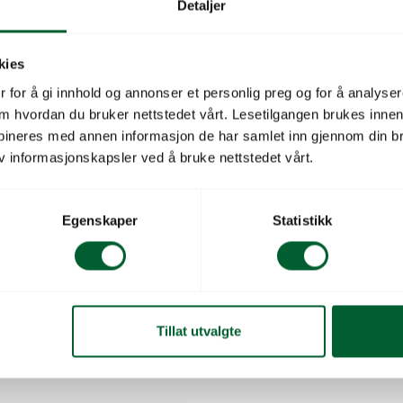
Detaljer
Beskrivelse
kies
7m tilkoplingsslange for
 for å gi innhold og annonser et personlig preg og for å analysere
tilbakeslagsventil og filt
 om hvordan du bruker nettstedet vårt. Lesetilgangen brukes inne
bineres med annen informasjon de har samlet inn gjennom din br
v informasjonskapsler ved å bruke nettstedet vårt.
Pumpetype
Tilkobling
Egenskaper
Statistikk
Salgsenhet
Tillat utvalgte
pe JPV2000