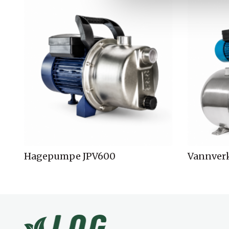
l
g
Hagepumpe JPV600
Vannverk