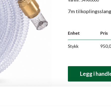
7m tilkoplingsslan
Enhet
Pris
Stykk
950,
Legg i hand
Produktbeskrivelse