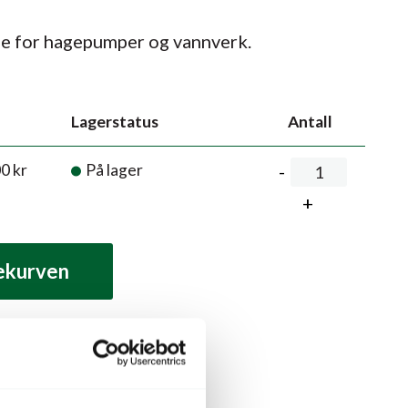
ge for hagepumper og vannverk.
Lagerstatus
Antall
00
kr
På lager
lekurven
Relaterte produkter