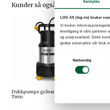
Samtykke
Kunder så også på
LOG AS (log.no) bruker coo
Vi bruker informasjonskapsler
lesetilgang til våre partnere
og analysearbeid. Dette kom
godtar automatisk vår bruk a
S
Nødvendig
a
m
t
y
k
k
Dykkpumpe gråvann CT1100
Hagepum
e
Twin
v
a