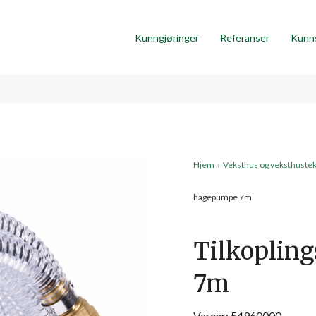
Kunngjøringer
Referanser
Kunn
Hjem
›
Veksthus og veksthuste
hagepumpe 7m
Tilkoplin
7m
Varenr: 54960000