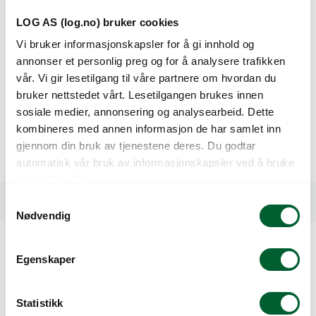
Fruktene har lang holdbarhet og god presentasjon i
LOG AS (log.no) bruker cookies
markedet, og sorten er dessuten jointless, noe som letter
Vi bruker informasjonskapsler for å gi innhold og
høsting og håndtering.
annonser et personlig preg og for å analysere trafikken
Joannax XR har en omfattende resistenspakke med høy
vår. Vi gir lesetilgang til våre partnere om hvordan du
resistens mot ToMV (raser 0–2), Fusarium (Ff A–E, Fol 0–1,
bruker nettstedet vårt. Lesetilgangen brukes innen
For), Verticillium (Va:0, Vd:0) og ToBRFV, samt intermediær
sosiale medier, annonsering og analysearbeid. Dette
resistens mot meldugg (Oidium/On). Denne kombinasjonen
kombineres med annen informasjon de har samlet inn
gir stabil og sikker produksjon under varierte
gjennom din bruk av tjenestene deres. Du godtar
dyrkingsforhold.
automatisk vår bruk av informasjonskapsler ved å bruke
nettstedet vårt.
Spesifikasjoner
S
Nødvendig
a
m
t
Egenskaper
Kunder så også på
y
k
k
Statistikk