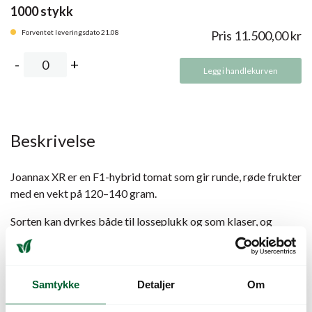
1000 stykk
Forventet leveringsdato 21.08
Pris
11.500,00
kr
Legg i handlekurven
Beskrivelse
Joannax XR er en F1-hybrid tomat som gir runde, røde frukter
med en vekt på 120–140 gram.
Sorten kan dyrkes både til losseplukk og som klaser, og
anbefalt beskjæring er fem til seks frukter per klase.
Planten har sterk og åpen vekst med kraftige grønne
plantedeler, noe som gir enkel dyrking, høy kvalitet og god
Samtykke
Detaljer
Om
totalavling.