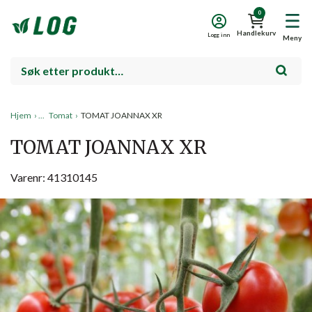
0
Handlekurv
Logg inn
Meny
Hjem
›
Tomat
›
TOMAT JOANNAX XR
TOMAT JOANNAX XR
Varenr: 41310145