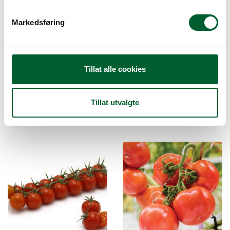
e
v
Markedsføring
a
l
g
Tillat alle cookies
TOMAT
TOMAT INSPIRED
Tillat utvalgte
HEARTBREAKER F1
(BIFF) UB.
UB.
Salg!