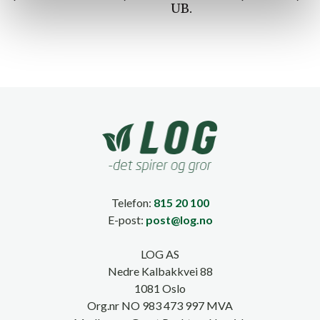
UB.
Telefon:
815 20 100
E-post:
post@log.no
LOG AS
Nedre Kalbakkvei 88
1081 Oslo
Org.nr NO 983 473 997 MVA