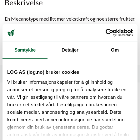
Beskrivelse
En Mecanotype med litt mer vekstkraft og noe større frukter.
Jevne og pene klaser med 6 frukter. Mjøldoggresistent.
Flatrund form. 120-130 g. Åpen og sterk plante. Flate klaser.
Passser også til lysproduksjon. God holdbarhet. HR:
ToMV:0-2 / ToTV / TSWV / Ff:A-E / Fol:0,1 / For / Va:0 /
Samtykke
Detaljer
Om
Vd:0. IR: On.
LOG AS (log.no) bruker cookies
Spesifikasjoner
Vi bruker informasjonskapsler for å gi innhold og
annonser et personlig preg og for å analysere trafikken
vår. Vi gir lesetilgang til våre partnere om hvordan du
Kunder så også på
bruker nettstedet vårt. Lesetilgangen brukes innen
sosiale medier, annonsering og analysearbeid. Dette
kombineres med annen informasjon de har samlet inn
gjennom din bruk av tjenestene deres. Du godtar
automatisk vår bruk av informasjonskapsler ved å bruke