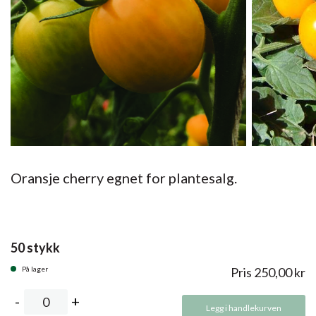
Oransje cherry egnet for plantesalg.
50 stykk
På lager
Pris
250,00
kr
Legg i handlekurven