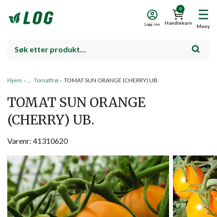
0
Handlekurv
Logg inn
Meny
Hjem
›
Tomatfrø
›
TOMAT SUN ORANGE (CHERRY) UB.
TOMAT SUN ORANGE
(CHERRY) UB.
Varenr: 41310620