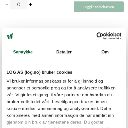
Legg i handlekurven
Beskrivelse
Oransje cherry på 15- 18 g. Modner tidlig. God og søt smak.
Samtykke
Detaljer
Om
Høy Brixverdi. Lange klaser som gir god avling. Egnet for
plantesalg. HR: ToMV:0-2/Ff(A-E)/ Fol:0.
LOG AS (log.no) bruker cookies
Spesifikasjoner
Vi bruker informasjonskapsler for å gi innhold og
annonser et personlig preg og for å analysere trafikken
vår. Vi gir lesetilgang til våre partnere om hvordan du
bruker nettstedet vårt. Lesetilgangen brukes innen
Kunder så også på
sosiale medier, annonsering og analysearbeid. Dette
kombineres med annen informasjon de har samlet inn
gjennom din bruk av tjenestene deres. Du godtar