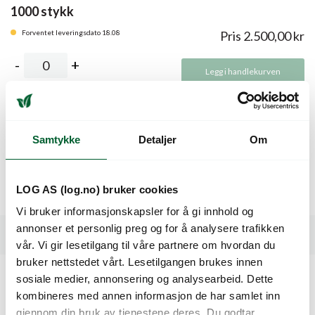
1000 stykk
Forventet leveringsdato 18.08
Pris
2.500,00
kr
Legg i handlekurven
Beskrivelse
Samtykke
Detaljer
Om
Hybridsort. Vekstkraftig og produktiv plante. Kompakte
LOG AS (log.no) bruker cookies
frukter med Brix rundt 9. 30-40 g. ToMV/VaVd/Fol: 0-1.
Vi bruker informasjonskapsler for å gi innhold og
annonser et personlig preg og for å analysere trafikken
Spesifikasjoner
vår. Vi gir lesetilgang til våre partnere om hvordan du
bruker nettstedet vårt. Lesetilgangen brukes innen
sosiale medier, annonsering og analysearbeid. Dette
Kunder så også på
kombineres med annen informasjon de har samlet inn
gjennom din bruk av tjenestene deres. Du godtar