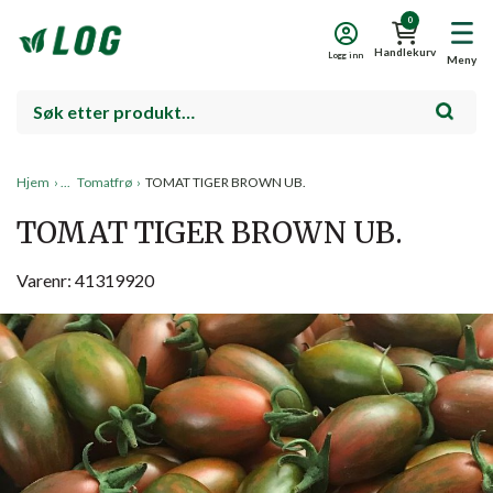
0
Handlekurv
Logg inn
Meny
Hjem
›
Tomatfrø
›
TOMAT TIGER BROWN UB.
TOMAT TIGER BROWN UB.
Varenr: 41319920