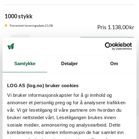
1000 stykk
Forventet leveringsdato 21.08
Pris
1.138,00
kr
Legg i handlekurven
Samtykke
Detaljer
Om
Beskrivelse
LOG AS (log.no) bruker cookies
Prodiserer mange søte tomater på ca 10-12 gram.
Vi bruker informasjonskapsler for å gi innhold og
annonser et personlig preg og for å analysere trafikken
Spesifikasjoner
vår. Vi gir lesetilgang til våre partnere om hvordan du
bruker nettstedet vårt. Lesetilgangen brukes innen
sosiale medier, annonsering og analysearbeid. Dette
kombineres med annen informasjon de har samlet inn
Kunder så også på