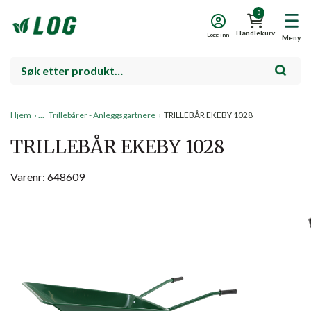
0
Handlekurv
Logg inn
Meny
Hjem
›
Trillebårer - Anleggsgartnere
›
TRILLEBÅR EKEBY 1028
TRILLEBÅR EKEBY 1028
Varenr: 648609