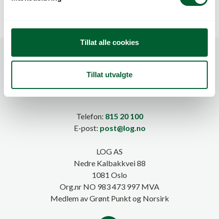
a
l
g
Tillat alle cookies
Tillat utvalgte
Telefon:
815 20 100
E-post:
post@log.no
LOG AS
Nedre Kalbakkvei 88
1081 Oslo
Org.nr NO 983 473 997 MVA
Medlem av Grønt Punkt og Norsirk