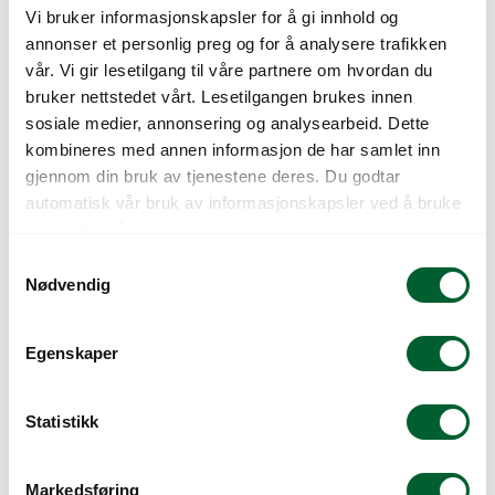
Vi bruker informasjonskapsler for å gi innhold og
annonser et personlig preg og for å analysere trafikken
vår. Vi gir lesetilgang til våre partnere om hvordan du
bruker nettstedet vårt. Lesetilgangen brukes innen
TRILLEBÅR EKEBY
TRILLEBÅR EKEBY
sosiale medier, annonsering og analysearbeid. Dette
100 GRØNN
100 ROSA
kombineres med annen informasjon de har samlet inn
gjennom din bruk av tjenestene deres. Du godtar
automatisk vår bruk av informasjonskapsler ved å bruke
nettstedet vårt.
S
Nødvendig
a
m
t
Egenskaper
y
k
k
Statistikk
TRILLEBÅR EKEBY 90
TRILLEBÅR EKEBY 90
e
PFG GUL
PFG SVART
v
Markedsføring