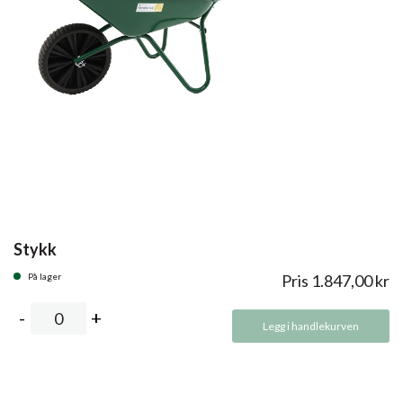
Stykk
På lager
Pris
1.847,00
kr
Legg i handlekurven