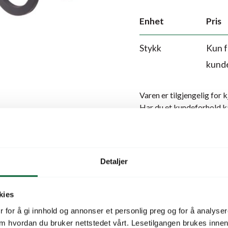
Enhet
Pris
Stykk
Kun f
kund
Varen er tilgjengelig for 
Har du et kundeforhold 
Legg i hand
Detaljer
kies
Produktbeskrivelse
 for å gi innhold og annonser et personlig preg og for å analysere
 om hvordan du bruker nettstedet vårt. Lesetilgangen brukes inne