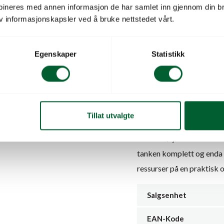
Beskrivelse
bineres med annen informasjon de har samlet inn gjennom din br
v informasjonskapsler ved å bruke nettstedet vårt.
Kran og hurtigkobling ti
Dette kran- og koblingss
Egenskaper
Statistikk
fra Form-Plastic.
Enkel i bruk og med pålit
regnvannet for bruk i hag
Tillat utvalgte
Produsert av Form-Plasti
samme høye standarden s
tanken komplett og enda m
ressurser på en praktisk o
Salgsenhet
EAN-Kode