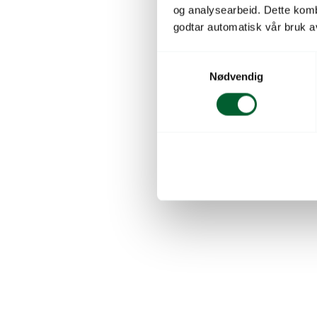
og analysearbeid. Dette kom
godtar automatisk vår bruk a
S
Nødvendig
a
m
t
y
k
k
e
v
a
l
g