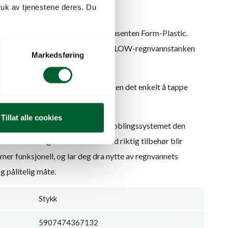
uk av tjenestene deres. Du
l regnvannstanken FLOW fra produsenten Form-Plastic.
ystemet er spesielt designet for FLOW-regnvannstanken
Markedsføring
elig funksjonalitet gjør denne kranen det enkelt å tappe
en eller andre formål.
Tillat alle cookies
c, opprettholder dette kran- og koblingssystemet den
om FLOW-regnvannstanken. Med riktig tilbehør blir
er funksjonell, og lar deg dra nytte av regnvannets
g pålitelig måte.
Stykk
5907474367132