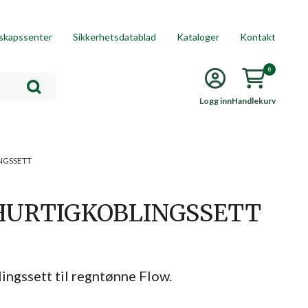
skapssenter
Sikkerhetsdatablad
Kataloger
Kontakt
0
Logg inn
Handlekurv
NGSSETT
HURTIGKOBLINGSSETT
ingssett til regntønne Flow.