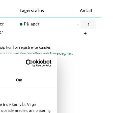
Lagerstatus
Antall
or
På lager
er
kjøp kun for registrerte kunder.
kan du
logge deg inn eller registrere deg her.
lekurven
Om
Relaterte produkter
 trafikken vår. Vi gir
n sosiale medier, annonsering