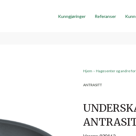
Kunngjøringer
Referanser
Kunn
Hjem
›
Hagesenter og andre fo
ANTRASITT
UNDERSKÅ
ANTRASI
Varenr: 930162