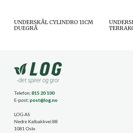
UNDERSKÅL CYLINDRO 11CM
UNDERS
DUEGRÅ
TERRAK
Telefon:
815 20 100
E-post:
post@log.no
LOG AS
Nedre Kalbakkvei 88
1081 Oslo