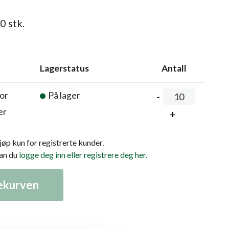
0 stk.
Lagerstatus
Antall
or
På lager
er
kjøp kun for registrerte kunder.
kan du
logge deg inn eller registrere deg her.
lekurven