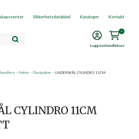
skapssenter
Sikkerhetsdatablad
Kataloger
Kontakt
0
Logg inn
Handlekurv
rhandlere
›
Potter
›
Plastpotter
›
UNDERSKÅL CYLINDRO 11CM
L CYLINDRO 11CM
TT