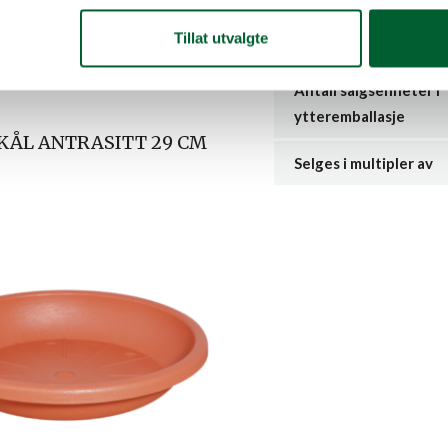
Tillat utvalgte
Antall per salgsenhet
Antall salgsenheter i
ytteremballasje
ÅL ANTRASITT 29 CM
Selges i multipler av