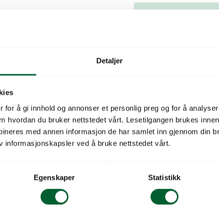
Produktbeskrivelse
Beskrivelse
Detaljer
Ø11cm, høyde 2,3cm.
kies
PP-plast
 for å gi innhold og annonser et personlig preg og for å analysere
 om hvordan du bruker nettstedet vårt. Lesetilgangen brukes inne
Farge (plastvarer)
bineres med annen informasjon de har samlet inn gjennom din br
v informasjonskapsler ved å bruke nettstedet vårt.
Salgsenhet
EAN-Kode
Egenskaper
Statistikk
Leverandørs varenu
Leverandørnavn