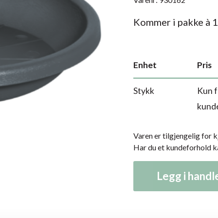
Kommer i pakke à 1
Enhet
Pris
Stykk
Kun f
kund
Varen er tilgjengelig for 
Har du et kundeforhold 
Legg i hand