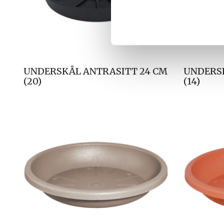
k
k
e
v
a
l
UNDERSKÅL ANTRASITT 24 CM
UNDERSK
g
(20)
(14)