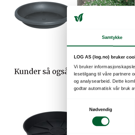
Samtykke
LOG AS (log.no) bruker coo
Vi bruker informasjonskapsler
Kunder så også på
lesetilgang til våre partnere
og analysearbeid. Dette kom
godtar automatisk vår bruk a
S
Nødvendig
a
m
t
y