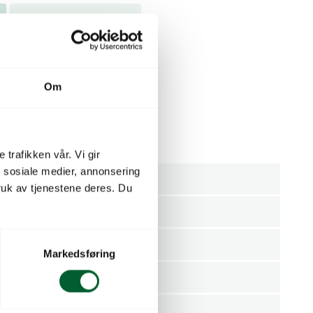
Relaterte produkter
Om
 trafikken vår. Vi gir
n sosiale medier, annonsering
Antrasittgrå
uk av tjenestene deres. Du
Stykk
4000150620055
Markedsføring
mmer
64201138
GELI GMBH