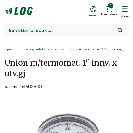
0
Handlekurv
Logg inn
Meny
Hjem
›
Filter og reduksjonsventiler
›
Union m/termomet. 1″ innv. x utv.gj
Union m/termomet. 1″ innv. x
utv.gj
Varenr: 54902830