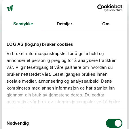
Spesifikasjoner
Samtykke
Detaljer
Om
Kunder så også på
LOG AS (log.no) bruker cookies
Vi bruker informasjonskapsler for å gi innhold og
annonser et personlig preg og for å analysere trafikken
vår. Vi gir lesetilgang til våre partnere om hvordan du
bruker nettstedet vårt. Lesetilgangen brukes innen
sosiale medier, annonsering og analysearbeid. Dette
kombineres med annen informasjon de har samlet inn
gjennom din bruk av tjenestene deres. Du godtar
automatisk vår bruk av informasjonskapsler ved å bruke
nettstedet vårt.
Trykkregulator 3/4″
Trykkregulator og
utv. 3/4″ innv. 1.4 bar
filter kombinert. 2
S
bar. 3/4″ utvendig
Nødvendig
a