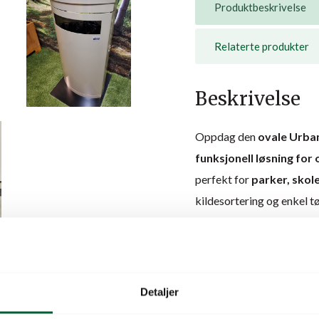
Produktbeskrivelse
Relaterte produkter
Beskrivelse
Oppdag den
ovale Urba
funksjonell løsning for 
perfekt for
parker, skol
kildesortering og enkel t
Skap din egen avfallsb
Effektiv kildesorterin
Den
ovale modellen
er i
kombinere flere enheter f
Detaljer
tekst og i ulike farger
fo