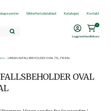
skapssenter
Sikkerhetsdatablad
Kataloger
Kontakt
0
Logg inn
Handlekurv
dere
›
URBAN AVFALLSBEHOLDER OVAL 75L, FRI RAL
FALLSBEHOLDER OVAL
RAL
tilkommer. Varen sendes fra leverandør i