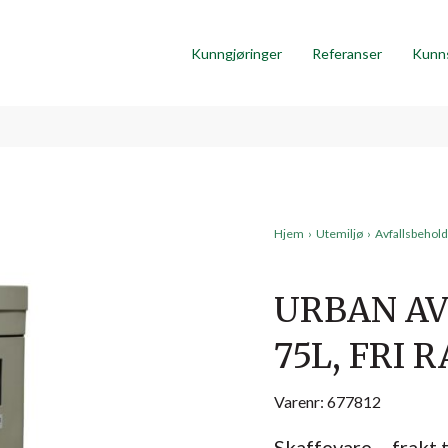
Kunngjøringer
Referanser
Kunn
Hjem
›
Utemiljø
›
Avfallsbehol
URBAN AV
75L, FRI 
Varenr: 677812
Skaffevare – frakt 