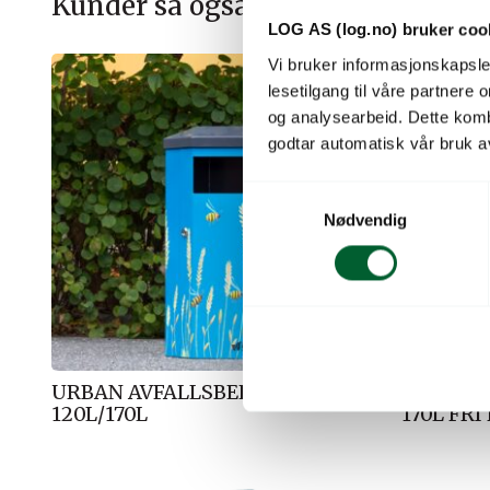
Kunder så også på
LOG AS (log.no) bruker coo
Vi bruker informasjonskapsler
lesetilgang til våre partnere
og analysearbeid. Dette kom
godtar automatisk vår bruk a
S
Nødvendig
a
m
t
y
k
k
e
URBAN AVFALLSBEHOLDER
URBAN 
v
120L/170L
170L FRI
a
l
g