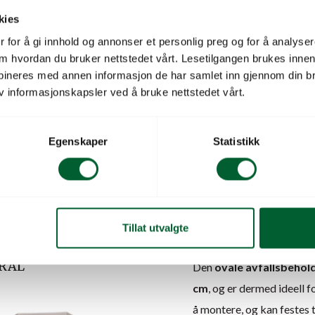
praktisk funksjonalitet.
kies
 for å gi innhold og annonser et personlig preg og for å analysere
Enkel tømming – ergo
 om hvordan du bruker nettstedet vårt. Lesetilgangen brukes inne
Tømmefunksjonen
er e
bineres med annen informasjon de har samlet inn gjennom din br
bøyle montert innvendi
v informasjonskapsler ved å bruke nettstedet vårt.
åpnes, følger sekken lett
raskere og mer komforta
Egenskaper
Statistikk
Robust design – laget
Avfallsbeholderen er lag
værpåvirkninger. Den lev
omgivelsene eller merkev
Tillat utvalgte
Praktisk størrelse og
AVFALLSBEHOLDER
 RAL
Den
ovale avfallsbehol
cm
, og er dermed ideell 
å montere, og kan festes t