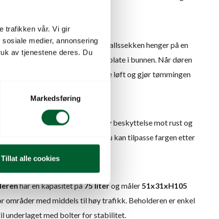
 trafikken vår. Vi gir
nomisk og brukervennlig
n sosiale medier, annonsering
nkel og ergonomisk utformet: Avfallssekken henger på en
uk av tjenestene deres. Du
g på døren
, og hviler på en solid plate i bunnen. Når døren
 med ut – noe som forhindrer tunge løft og gjør tømmingen
bel.
Markedsføring
 for utendørs bruk
et av
galvanisert stål
, som gir høy beskyttelse mot rust og
eres i
valgfri RAL-farge
, slik at du kan tilpasse fargen etter
aren din.
Tillat alle cookies
 enkel montering
deren
har en kapasitet på
75 liter
og måler
51x31xH105
for områder med middels til høy trafikk. Beholderen er enkel
il underlaget med bolter for stabilitet.