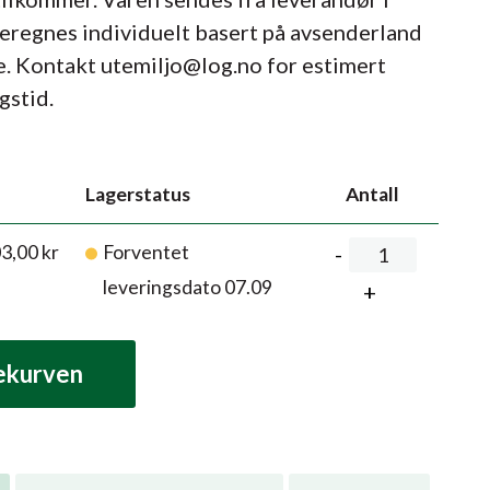
beregnes individuelt basert på avsenderland
e. Kontakt utemiljo@log.no for estimert
gstid.
Lagerstatus
Antall
03,00
kr
Forventet
leveringsdato 07.09
lekurven