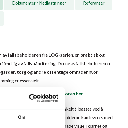
Dokumenter / Nedlastninger
Referanser
n avfallsbeholderen
fra
LOG-serien
, en
praktisk og
offentlig avfallshåndtering
. Denne avfallsbeholderen er
egårder, torg og andre offentlige områder
hvor
ømming er essensielt.
eholder oval med 3D-konfiguratoren her.
g – tilpasset ditt behov
deell for
kildesortering
, og kan enkelt tilpasses ved å
or å sortere ulike typer avfall. Beholderne kan leveres med
Om
r å synliggjøre type avfall, og gir både visuell klarhet og