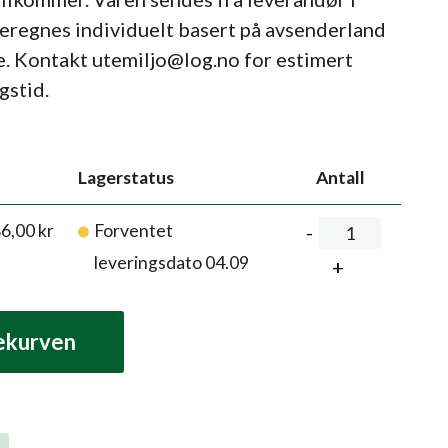
beregnes individuelt basert på avsenderland
e. Kontakt utemiljo@log.no for estimert
gstid.
Lagerstatus
Antall
86,00
kr
Forventet
leveringsdato 04.09
lekurven