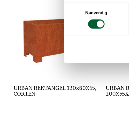
S
Nødvendig
a
m
t
y
k
k
e
v
a
l
g
URBAN REKTANGEL 120x80X55,
URBAN 
CORTEN
200X55X