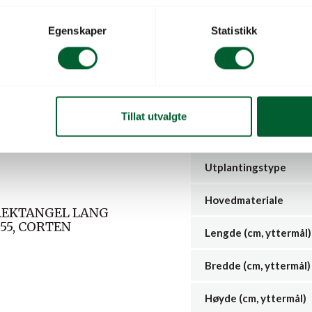
bunnen. Solid, sveiset un
Egenskaper
Statistikk
enkelt også når de er full
SKREDDERSYDDE LØS
Urban serien leveres etter
plantekasser kan produser
Tillat utvalgte
stabile.
Utplantingstype
Hovedmateriale
REKTANGEL LANG
55, CORTEN
Lengde (cm, yttermål)
Bredde (cm, yttermål)
Høyde (cm, yttermål)