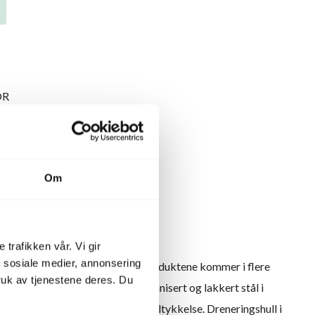
OR
Om
mm
nk art. 674284 str. Ø90cm
 trafikken vår. Vi gir
n sosiale medier, annonsering
n og kostnadseffektiv løsning. Produktene kommer i flere
uk av tjenestene deres. Du
nstål, galvanisert stål eller galvanisert og lakkert stål i
deller har som standard 3 mm ståltykkelse. Dreneringshull i