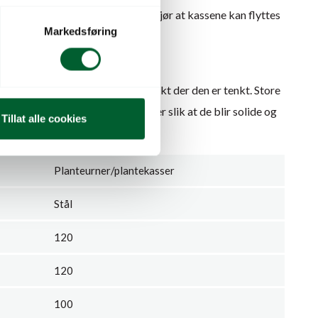
derstell, samt god høyde på bena gjør at kassene kan flyttes
Markedsføring
e med jord.
NINGER
 dine mål, slik at den passer perfekt der den er tenkt. Store
es som èn enhet med avstivninger slik at de blir solide og
Tillat alle cookies
Planteurner/plantekasser
Stål
120
120
100