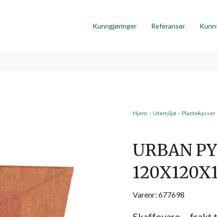
Kunngjøringer
Referanser
Kunn
Hjem
›
Utemiljø
›
Plantekasser
URBAN P
120X120X
Varenr: 677698
Skaffevare – frakt 