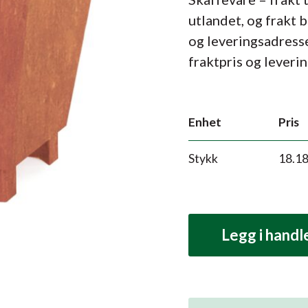
utlandet, og frakt 
og leveringsadress
fraktpris og leverin
Enhet
Pris
Stykk
18.1
Legg i hand