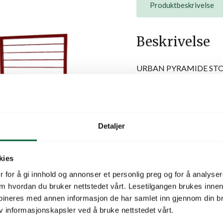
Produktbeskrivelse
Beskrivelse
URBAN PYRAMIDE ST
L 120 cm
D 120 cm
H 100 cm
Detaljer
Cortenstål i tykkelse 3 
Passer til selvvanningsta
kies
URBAN-SERIEN
 for å gi innhold og annonser et personlig preg og for å analysere
CTAGON CLIMB FRI
 om hvordan du bruker nettstedet vårt. Lesetilgangen brukes inne
Populær serie med stilre
X60X60
bineres med annen informasjon de har samlet inn gjennom din br
utførelser: enten som corte
v informasjonskapsler ved å bruke nettstedet vårt.
valgfri RAL-kode. Alle mo