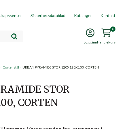
skapssenter
Sikkerhetsdatablad
Kataloger
Kontakt
0
Logg inn
Handlekurv
›
Cortenstål
›
URBAN PYRAMIDE STOR 120X120X100, CORTEN
YRAMIDE STOR
100, CORTEN
tilkommer. Varen sendes fra leverandør i