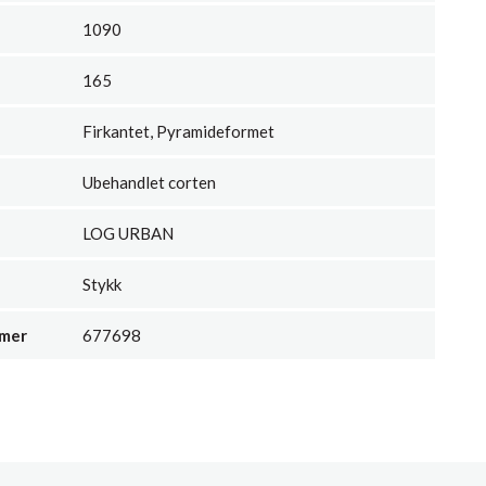
1090
165
Firkantet, Pyramideformet
Ubehandlet corten
LOG URBAN
Stykk
mmer
677698