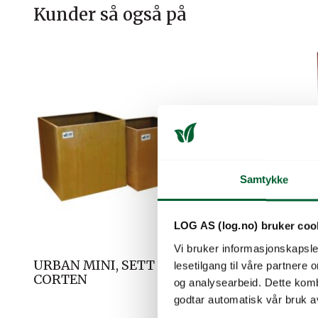
Kunder så også på
Samtykke
LOG AS (log.no) bruker coo
Vi bruker informasjonskapsler
URBAN MINI, SETT 3 STK,
URBAN O
lesetilgang til våre partnere
CORTEN
RAL 120
og analysearbeid. Dette kom
godtar automatisk vår bruk a