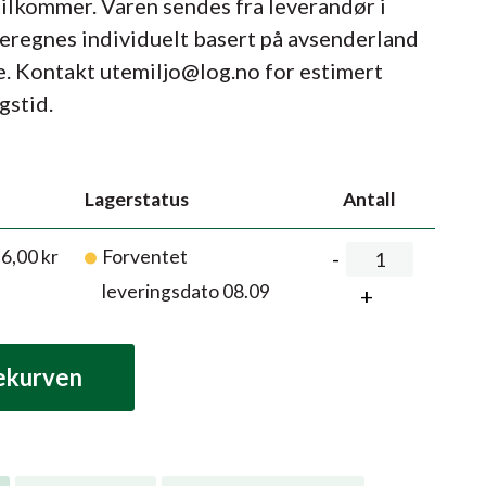
tilkommer. Varen sendes fra leverandør i
beregnes individuelt basert på avsenderland
e. Kontakt utemiljo@log.no for estimert
gstid.
Lagerstatus
Antall
96,00
kr
Forventet
leveringsdato 08.09
lekurven