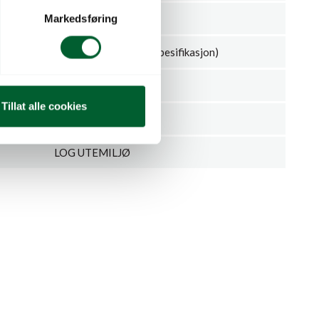
Klassisk urneform
Markedsføring
Valgfri RAL-kode (på spesifikasjon)
LOG URBAN
Tillat alle cookies
Stykk
LOG UTEMILJØ