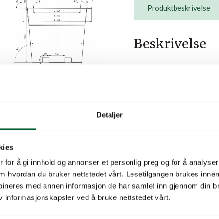
Produktbeskrivelse
Beskrivelse
Produktene kommer i flere 
galvanisert og lakkert st
ståltykkelse. Store plant
slik at de blir solide og st
Detaljer
Utplantingstype
kies
 for å gi innhold og annonser et personlig preg og for å analysere
Hovedmateriale
 om hvordan du bruker nettstedet vårt. Lesetilgangen brukes inne
Bredde (cm, yttermål)
bineres med annen informasjon de har samlet inn gjennom din br
v informasjonskapsler ved å bruke nettstedet vårt.
Høyde (cm, yttermål)