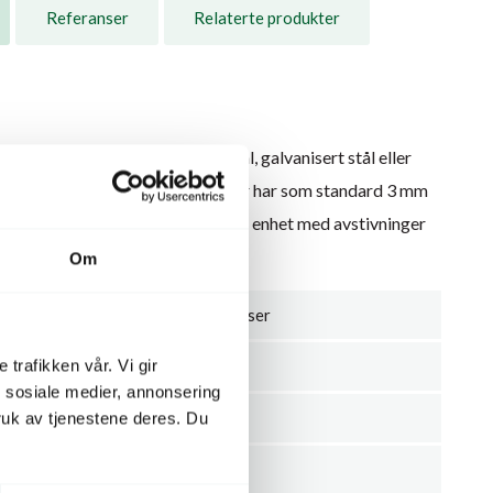
Referanser
Relaterte produkter
utførelser: enten som cortenstål, galvanisert stål eller
ål i valgfri RAL-kode. Alle modeller har som standard 3 mm
ekasser kan produseres som en hel enhet med avstivninger
abile.
Om
Planteurner/plantekasser
 trafikken vår. Vi gir
Stål
n sosiale medier, annonsering
160
uk av tjenestene deres. Du
150