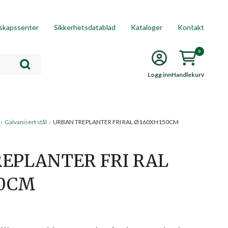
skapssenter
Sikkerhetsdatablad
Kataloger
Kontakt
0
Logg inn
Handlekurv
›
Galvanisert stål
›
URBAN TREPLANTER FRI RAL Ø160XH150CM
EPLANTER FRI RAL
50CM