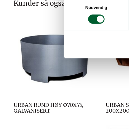
S
Kunder så også på
Nødvendig
a
m
t
y
k
k
e
v
a
l
g
URBAN RUND HØY Ø70X75,
URBAN S
GALVANISERT
200X20