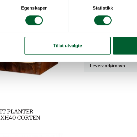
Form
Egenskaper
Statistikk
Overflate
Produktserie
Tillat utvalgte
Salgsenhet
Leverandørnavn
IT PLANTER
0XH40 CORTEN