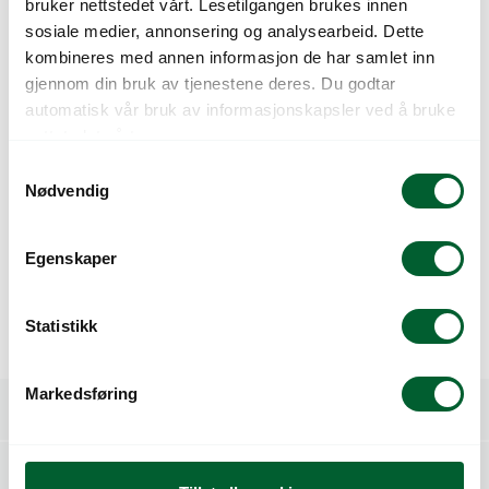
bruker nettstedet vårt. Lesetilgangen brukes innen
sosiale medier, annonsering og analysearbeid. Dette
20 x Drypphoder:
kombineres med annen informasjon de har samlet inn
gjennom din bruk av tjenestene deres. Du godtar
Justerbare drypphoder på spyd
automatisk vår bruk av informasjonskapsler ved å bruke
Strålediameter: opptil 45 cm
nettstedet vårt.
S
Vannmengde: 0–40 liter per time
Nødvendig
a
Tilbehør
m
t
Egenskaper
y
1 × Hulltang (for å feste drypphoder til hovedrøret)
k
10 × Mikroplugg endeplugg (for å tette mikroslanger
k
Statistikk
ved behov)
e
v
Markedsføring
a
Spesifikasjoner
l
g
Relaterte produkter