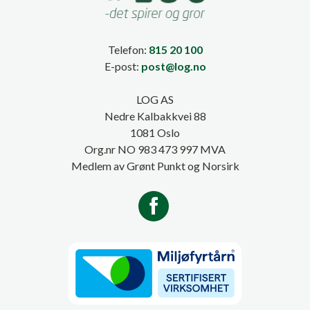
Telefon:
815 20 100
E-post:
post@log.no
LOG AS
Nedre Kalbakkvei 88
1081 Oslo
Org.nr NO 983 473 997 MVA
Medlem av Grønt Punkt og Norsirk