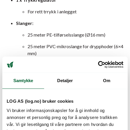
For rett trrykk i anlegget
Slanger:
25 meter PE-tilførselsslange (Ø16 mm)
25 meter PVC-mikroslange for drypphoder (6×4
mm)
Koblinger for 16 mm polyetylenrør
1 × Startkobling (hun)
Samtykke
Detaljer
Om
3 × Albuer
2 × T-stykker 90°
LOG AS (log.no) bruker cookies
1 × Skjøtestykke
Vi bruker informasjonskapsler for å gi innhold og
annonser et personlig preg og for å analysere trafikken
3 × Endelokk
vår. Vi gir lesetilgang til våre partnere om hvordan du
1 × Ventil