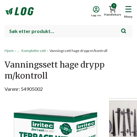
0
Handlekurv
Logg inn
Meny
Hjem
›
Komplette sett
›
Vanningssett hage drypp m/kontroll
Vanningssett hage drypp
m/kontroll
Varenr: 54905002