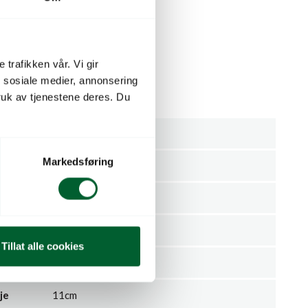
d størrelse på 110×65 mm.
 trafikken vår. Vi gir
rive «sortsnavn» på.
n sosiale medier, annonsering
uk av tjenestene deres. Du
Pakning
Markedsføring
mmer
190042
GOERTZ GMBH
100
Tillat alle cookies
0.5kg
je
11cm