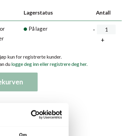
Lagerstatus
Antall
or
På lager
er
kjøp kun for registrerte kunder.
kan du
logge deg inn eller registrere deg her.
lekurven
Relaterte produkter
Om