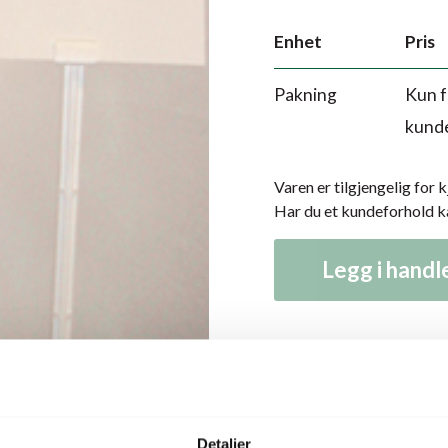
Enhet
Pris
Pakning
Kun f
kund
Varen er tilgjengelig for 
Har du et kundeforhold 
Legg i hand
Produktbeskrivelse
Detaljer