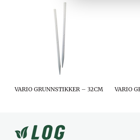
l
g
VARIO GRUNNSTIKKER – 32CM
VARIO G