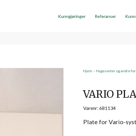
Kunngjøringer
Referanser
Kunn
Hjem
›
Hagesenter og andre fo
VARIO PLA
Varenr: 681134
Plate for Vario-sys