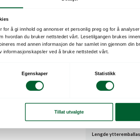
Beskrivelse
kies
Vario-system platene me
 for å gi innhold og annonser et personlig preg og for å analysere
Gir deg god plass for å sk
 om hvordan du bruker nettstedet vårt. Lesetilgangen brukes inne
Pakke á 100 stk.
bineres med annen informasjon de har samlet inn gjennom din br
v informasjonskapsler ved å bruke nettstedet vårt.
Salgsenhet
Egenskaper
Statistikk
Leverandørs varenu
Leverandørnavn
Antall per salgsenhet
Tillat utvalgte
RUNNSTIKKER – 24CM
Vekt ytteremballasje
Lengde ytteremballas