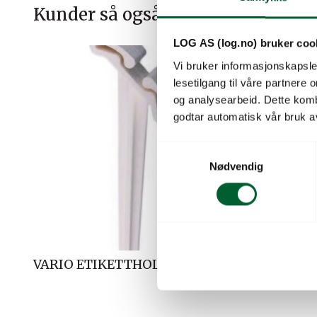
Kunder så også på
LOG AS (log.no) bruker coo
Vi bruker informasjonskapsler
lesetilgang til våre partnere
og analysearbeid. Dette kom
godtar automatisk vår bruk a
S
Nødvendig
a
m
t
y
k
k
VARIO ETIKETTHOLDER (10)
VARIO G
e
v
a