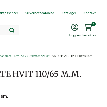
skapssenter
Sikkerhetsdatablad
Kataloger
Kontakt
0
Logg inn
Handlekurv
rhandlere
›
Dyrk selv
›
Etiketter og skilt
›
VARIO PLATE HVIT 110/65 M.M.
TE HVIT 110/65 M.M.
tem.