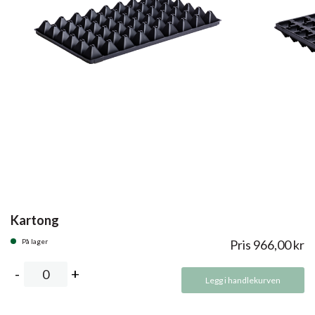
Kartong
På lager
Pris
966,00
kr
Legg i handlekurven