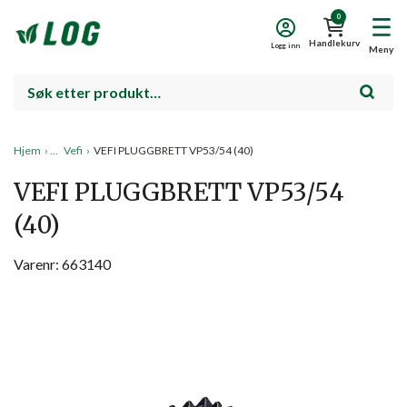
0
Handlekurv
Logg inn
Meny
Hjem
›
Vefi
›
VEFI PLUGGBRETT VP53/54 (40)
VEFI PLUGGBRETT VP53/54
(40)
Varenr: 663140