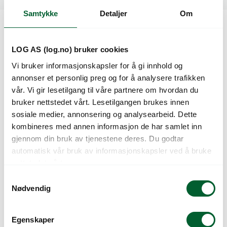
Samtykke
Detaljer
Om
Kunder så også på
LOG AS (log.no) bruker cookies
Vi bruker informasjonskapsler for å gi innhold og
annonser et personlig preg og for å analysere trafikken
vår. Vi gir lesetilgang til våre partnere om hvordan du
bruker nettstedet vårt. Lesetilgangen brukes innen
sosiale medier, annonsering og analysearbeid. Dette
kombineres med annen informasjon de har samlet inn
gjennom din bruk av tjenestene deres. Du godtar
automatisk vår bruk av informasjonskapsler ved å bruke
nettstedet vårt.
VEFI PLUGGBRETT
VEFI PLUGGBRETT
S
VP53/112(45)
VP53/252(50)
Nødvendig
a
m
t
Egenskaper
y