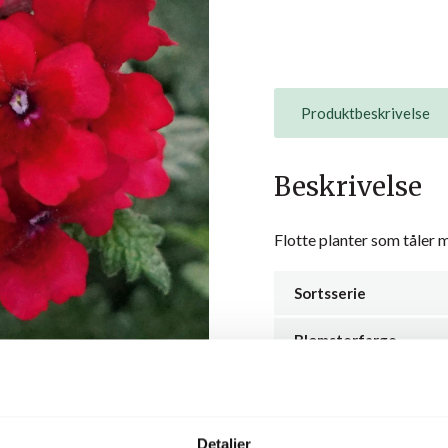
Produktbeskrivelse
Beskrivelse
Flotte planter som tåler 
Sortsserie
Blomsterfarge
Leveringsuker
Vekst
Detaljer