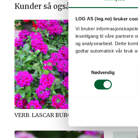
Kunder så også på
LOG AS (log.no) bruker coo
Vi bruker informasjonskapsler
lesetilgang til våre partnere
og analysearbeid. Dette kom
godtar automatisk vår bruk a
S
Nødvendig
a
m
t
y
k
k
VERB. LASCAR BURGUNDY
VERBENA
e
v
a