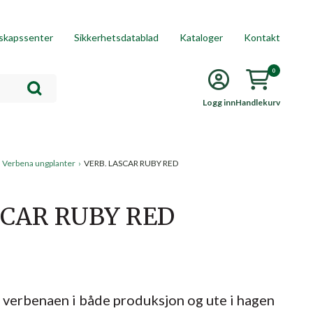
skapssenter
Sikkerhetsdatablad
Kataloger
Kontakt
0
Logg inn
Handlekurv
Verbena ungplanter
›
VERB. LASCAR RUBY RED
SCAR RUBY RED
 verbenaen i både produksjon og ute i hagen