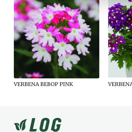
l
g
VERBENA BEBOP PINK
VERBENA