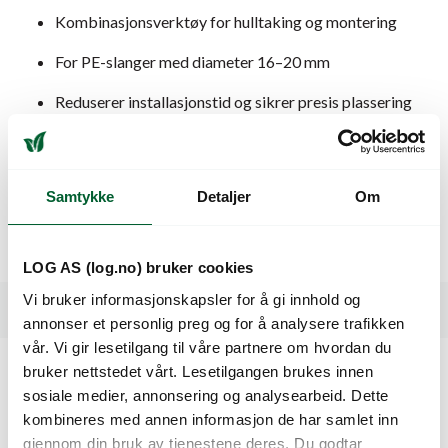
Kombinasjonsverktøy for hulltaking og montering
For PE-slanger med diameter 16–20 mm
Reduserer installasjonstid og sikrer presis plassering
Solid konstruksjon tilpasset profesjonell bruk i
landbruk og gartneri
Samtykke
Detaljer
Om
Bruksområde:
For fagfolk som installerer dryppvanning i store anlegg der
effektivitet og nøyaktighet er avgjørende.
LOG AS (log.no) bruker cookies
Vi bruker informasjonskapsler for å gi innhold og
Spesifikasjoner
annonser et personlig preg og for å analysere trafikken
vår. Vi gir lesetilgang til våre partnere om hvordan du
bruker nettstedet vårt. Lesetilgangen brukes innen
Kunder så også på
sosiale medier, annonsering og analysearbeid. Dette
kombineres med annen informasjon de har samlet inn
gjennom din bruk av tjenestene deres. Du godtar