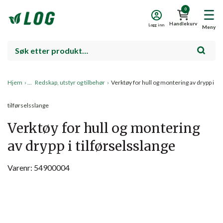
0
Handlekurv
Logg inn
Meny
Hjem
›
Redskap, utstyr og tilbehør
›
Verktøy for hull og montering av drypp i
tilførselsslange
Verktøy for hull og montering
av drypp i tilførselsslange
Varenr: 54900004