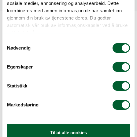
Dyrkingsveiledning
sosiale medier, annonsering og analysearbeid. Dette
kombineres med annen informasjon de har samlet inn
gjennom din bruk av tjenestene deres. Du godtar
automatisk vår bruk av informasjonskapsler ved å bruke
Kunder så også på
nettstedet vårt.
S
Nødvendig
a
m
t
Egenskaper
y
k
k
Statistikk
e
v
Markedsføring
VIOLA COOL WAVE
VIOLA COOL WAVE
a
MIXTURE
MORPHO
l
g
Tillat alle cookies