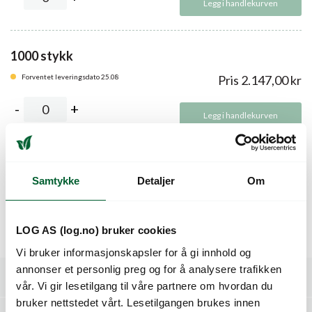
Legg i handlekurven
1000 stykk
Forventet leveringsdato 25.08
Pris
2.147,00
kr
Legg i handlekurven
Beskrivelse
Samtykke
Detaljer
Om
Denne serien har hengende kraftig vekst og blir veldig fin i
LOG AS (log.no) bruker cookies
ampel.
Vi bruker informasjonskapsler for å gi innhold og
annonser et personlig preg og for å analysere trafikken
Spesifikasjoner
vår. Vi gir lesetilgang til våre partnere om hvordan du
bruker nettstedet vårt. Lesetilgangen brukes innen