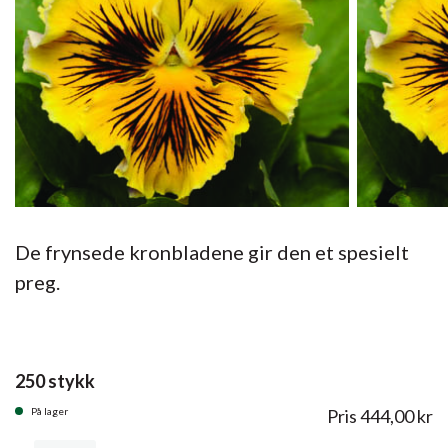
De frynsede kronbladene gir den et spesielt
preg.
250 stykk
På lager
Pris
444,00
kr