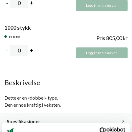
Legg i handlekurven
1000 stykk
På lager
Pris
805,00
kr
Legg i handlekurven
Beskrivelse
Dette er en «dobbel» type.
Den er noe kraftig i veksten.
Spesifikasjoner