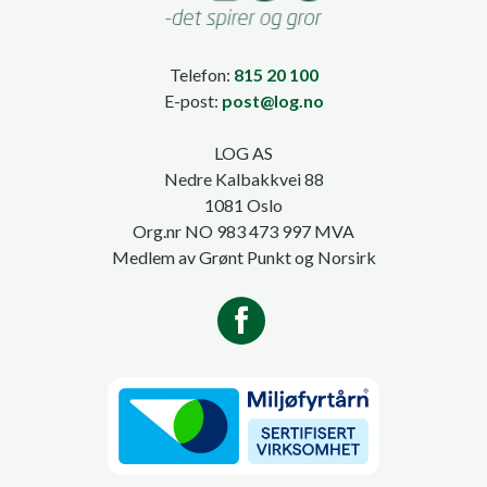
Telefon:
815 20 100
E-post:
post@log.no
LOG AS
Nedre Kalbakkvei 88
1081 Oslo
Org.nr NO 983 473 997 MVA
Medlem av Grønt Punkt og Norsirk