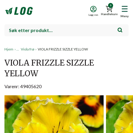
0
Handlekurv
Logg inn
Meny
Hjem
›
Viola frø
›
VIOLA FRIZZLE SIZZLE YELLOW
VIOLA FRIZZLE SIZZLE
YELLOW
Varenr: 49405620