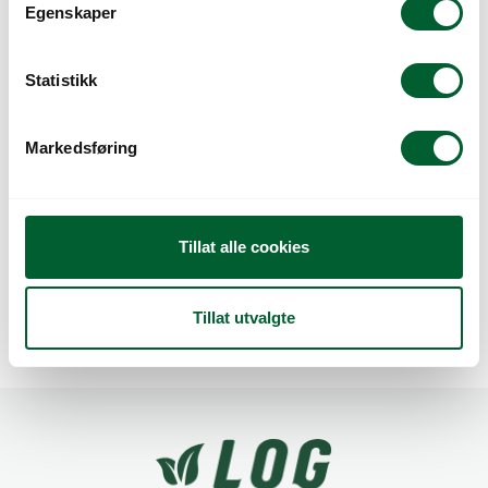
t
Egenskaper
y
k
k
Statistikk
e
v
Markedsføring
a
l
g
VIOLA HYBRID
VIOLA HYBRID
QUICKTIME BLUE
QUICKTIME MICKEY
Tillat alle cookies
PURPLE JUMP UP
Tillat utvalgte