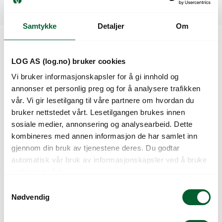
Dyrkingsveiledning
Samtykke
Detaljer
Om
Kunder så også på
LOG AS (log.no) bruker cookies
Vi bruker informasjonskapsler for å gi innhold og
annonser et personlig preg og for å analysere trafikken
vår. Vi gir lesetilgang til våre partnere om hvordan du
bruker nettstedet vårt. Lesetilgangen brukes innen
sosiale medier, annonsering og analysearbeid. Dette
kombineres med annen informasjon de har samlet inn
gjennom din bruk av tjenestene deres. Du godtar
automatisk vår bruk av informasjonskapsler ved å bruke
nettstedet vårt.
VIOLA FRIZZLE
VIOLA FRIZZLE
S
SIZZLE MIX.
SIZZLE ORANGE
Nødvendig
a
m