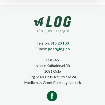
Telefon:
815 20 100
E-post:
post@log.no
LOG AS
Nedre Kalbakkvei 88
1081 Oslo
Org.nr NO 983 473 997 MVA
Medlem av Grønt Punkt og Norsirk