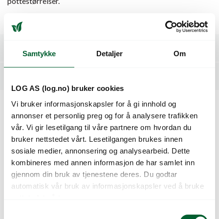
pottestørrelser.
Alle fargene skal blomstre innenfor et tidsrom på 5-7 dager.
Spesifikasjoner
Samtykke
Detaljer
Om
Dyrkingsveiledning
LOG AS (log.no) bruker cookies
Vi bruker informasjonskapsler for å gi innhold og
annonser et personlig preg og for å analysere trafikken
Kunder så også på
vår. Vi gir lesetilgang til våre partnere om hvordan du
bruker nettstedet vårt. Lesetilgangen brukes innen
sosiale medier, annonsering og analysearbeid. Dette
kombineres med annen informasjon de har samlet inn
gjennom din bruk av tjenestene deres. Du godtar
automatisk vår bruk av informasjonskapsler ved å bruke
nettstedet vårt.
S