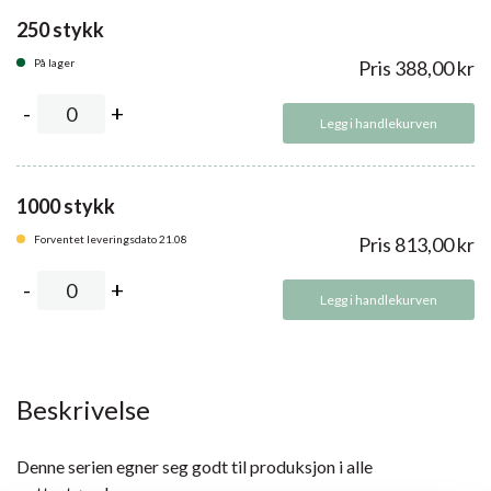
250 stykk
På lager
Pris
388,00
kr
Legg i handlekurven
1000 stykk
Forventet leveringsdato 21.08
Pris
813,00
kr
Legg i handlekurven
Beskrivelse
Denne serien egner seg godt til produksjon i alle