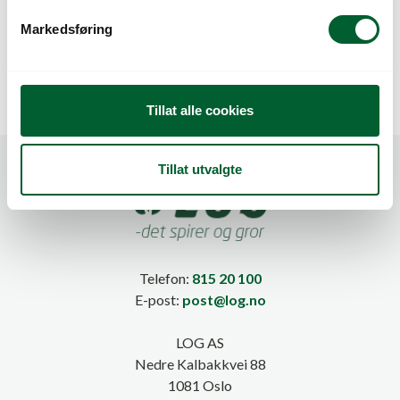
WING
v
Markedsføring
a
l
g
Tillat alle cookies
Tillat utvalgte
Telefon:
815 20 100
E-post:
post@log.no
LOG AS
Nedre Kalbakkvei 88
1081 Oslo