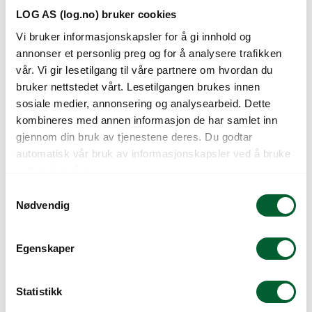
LOG AS (log.no) bruker cookies
Vi bruker informasjonskapsler for å gi innhold og
annonser et personlig preg og for å analysere trafikken
VIOLA
VIOLA
vår. Vi gir lesetilgang til våre partnere om hvordan du
WITTR.INSPIRE
WITTR.INSPIRE+
bruker nettstedet vårt. Lesetilgangen brukes innen
SCARLET
BLOTCH MIX
sosiale medier, annonsering og analysearbeid. Dette
kombineres med annen informasjon de har samlet inn
gjennom din bruk av tjenestene deres. Du godtar
automatisk vår bruk av informasjonskapsler ved å bruke
nettstedet vårt.
S
Nødvendig
a
m
t
Egenskaper
y
k
VIOLA
VIOLA
WITTR.INSPIRE+
WITTR.INSPIRE+
k
Statistikk
YELLOW PURPLE
BLUE BLOTCH
e